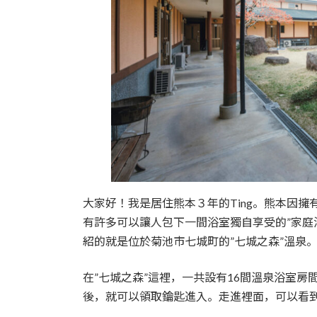
大家好！我是居住熊本３年的Ting。熊本因
有許多可以讓人包下一間浴室獨自享受的”家庭
紹的就是位於菊池市七城町的”七城之森”溫泉
在”七城之森”這裡，一共設有16間溫泉浴室
後，就可以領取鑰匙進入。走進裡面，可以看到