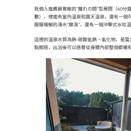
我個人推薦最寬敞的”離れの間”型房間（60分鐘包
數）。裡面有室內溫泉和露天溫泉，還有一個
服服橫躺的淺水”寢湯”，還有一個沖擊式水柱
這裡的溫泉水質為鈉-碳酸氫鈉・氯化物，是富
黏稠感，出浴後可以感覺從身體內部整個都暖