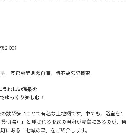
夜2:00）
用品。其它房型則需自備，請不要忘記攜帶。
にうれしい温泉を
でゆっくり楽しむ！
温泉の数が多いことで有名な土地柄です。中でも、浴室を1
・貸切湯）」と呼ばれる形式の温泉が豊富にあるのが、特
城町にある「七城の森」をご紹介します。