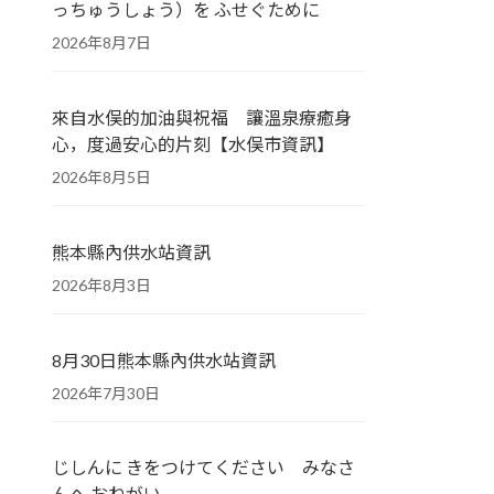
っちゅうしょう）を ふせぐために
2026年8月7日
來自水俣的加油與祝福 讓溫泉療癒身
心，度過安心的片刻【水俣市資訊】
2026年8月5日
熊本縣內供水站資訊
2026年8月3日
8月30日熊本縣內供水站資訊
2026年7月30日
じしんに きをつけてください みなさ
んへ おねがい