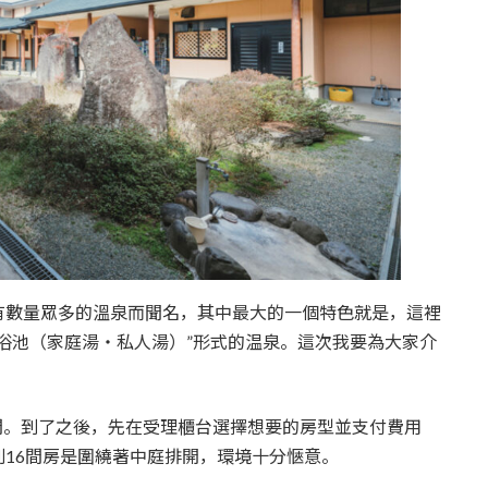
擁有數量眾多的溫泉而聞名，其中最大的一個特色就是，這裡
浴池（家庭湯・私人湯）”形式的温泉。這次我要為大家介
。
房間。到了之後，先在受理櫃台選擇想要的房型並支付費用
16間房是圍繞著中庭排開，環境十分愜意。