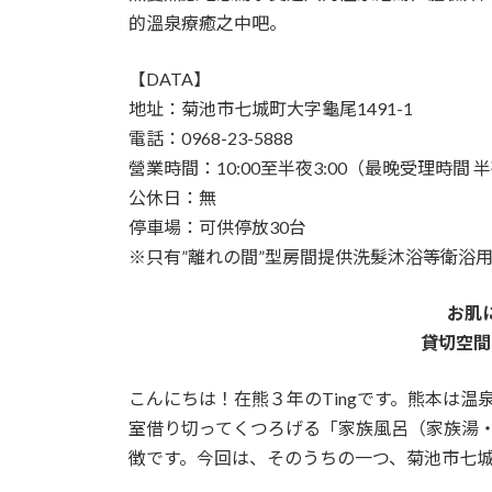
的溫泉療癒之中吧。
【DATA】
地址：菊池市七城町大字龜尾1491-1
電話：0968-23-5888
營業時間：10:00至半夜3:00（最晚受理時間 半
公休日：無
停車場：可供停放30台
※只有”離れの間”型房間提供洗髮沐浴等衛浴
お肌
貸切空間
こんにちは！在熊３年のTingです。熊本は
室借り切ってくつろげる「家族風呂（家族湯
徴です。今回は、そのうちの一つ、菊池市七