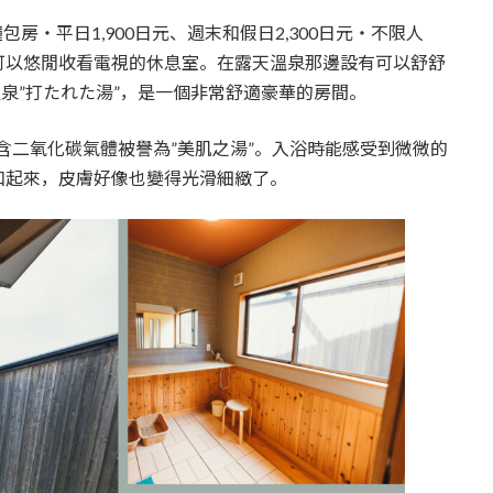
房・平日1,900日元、週末和假日2,300日元・不限人
可以悠閒收看電視的休息室。在露天溫泉那邊設有可以舒舒
溫泉”打たれた湯”，是一個非常舒適豪華的房間。
含二氧化碳氣體被譽為”美肌之湯”。入浴時能感受到微微的
和起來，皮膚好像也變得光滑細緻了。