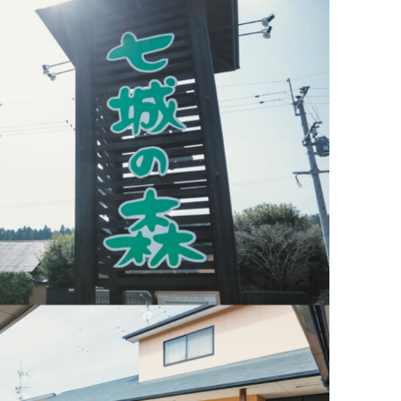
育兒‧教育
公車
親子出遊
縣中央區
日本料理
其他
犯罪預防‧遏止犯罪
計程車
文化‧風俗習慣
縣南區
義式料理
防災
移居海外
輕食
生活情報集結
萬一災害發生了怎麼辦？
自言自語
甜點
防患於未然