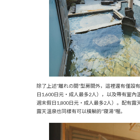
除了上述”離れの間”型房間外，這裡還有僅設有
日1,600日元・成人最多2人），以及帶有室內
週末假日1,800日元・成人最多2人）。配有
露天溫泉也同樣有可以橫躺的”寝湯”喔。