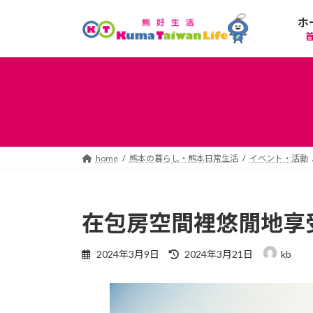
コ
ナ
ホ
ン
ビ
テ
ゲ
ン
ー
ツ
シ
へ
ョ
ス
ン
キ
に
ッ
移
プ
動
home
熊本の暮らし・熊本日常生活
イベント・活動
在包房空間裡悠閒地享
最
2024年3月9日
2024年3月21日
kb
終
更
新
日