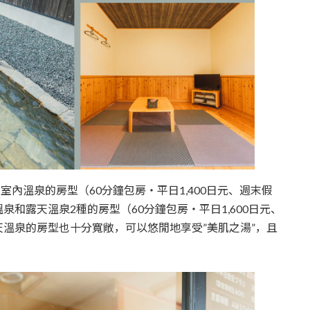
室內溫泉的房型（60分鐘包房・平日1,400日元、週末假
溫泉和露天溫泉2種的房型（60分鐘包房・平日1,600日元、
露天溫泉的房型也十分寬敞，可以悠閒地享受”美肌之湯”，且