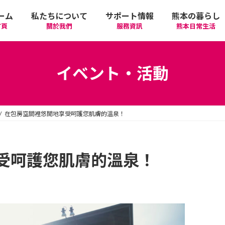
ーム
私たちについて
サポート情報
熊本の暮らし
首頁
關於我們
服務資訊
熊本日常生活
我們的期許
在政府機關首要辦理的手續
活動
語言學習
イベント・活動
廣告相關
日常生活
觀光
中文學習
在包房空間裡悠閒地享受呵護您肌膚的溫泉！
隱私政策
醫療
購物
縣北區
日本文化
網站政策
交通
美食
熊本市區
多元文化研習
受呵護您肌膚的溫泉！
經營者相關資訊
駕照
機場/航空公司
住屋‧不動產
天草區
中華/台灣料理
體驗‧工作坊
工作‧徵才
電車
美容‧健康
阿蘇區
純素/素食
體育運動