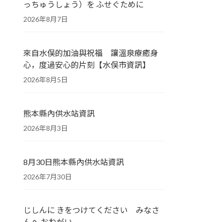
っちゅうしょう）を ふせぐために
2026年8月7日
來自水俣的加油與祝福 讓溫泉療癒身
心，度過安心的片刻【水俣市資訊】
2026年8月5日
熊本縣內供水站資訊
2026年8月3日
8月30日熊本縣內供水站資訊
2026年7月30日
じしんに きをつけてください みなさ
んへ おねがい