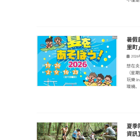
暑假
里町
202
想在炎
（星期
玩樂 
環繞、自
夏季
資訊