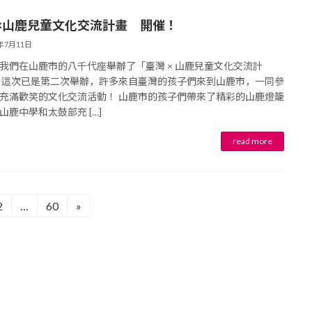
×山鹿兒童文化交流計畫 開催！
6年7月11日
我們在山鹿市的八千代座舉辦了「臺灣 × 山鹿兒童文化交流計
 這次已是第二次舉辦，許多來自臺灣的孩子們來到山鹿市，一同參
充滿歡笑的文化交流活動！ 山鹿市的孩子們帶來了精彩的山鹿燈籠
山鹿中學和太鼓部充 […]
2
…
60
»
固
固
定
定
ペ
ペ
ー
ー
ジ
ジ