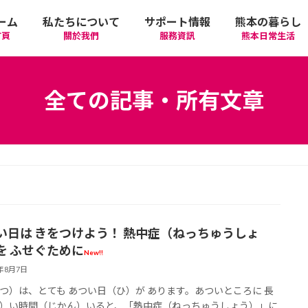
ーム
私たちについて
サポート情報
熊本の暮らし
首頁
關於我們
服務資訊
熊本日常生活
我們的期許
在政府機關首要辦理的手續
活動
語言學習
全ての記事・所有文章
廣告相關
日常生活
觀光
中文學習
隱私政策
醫療
購物
縣北區
日本文化
網站政策
交通
美食
熊本市區
多元文化研習
い日は きをつけよう！ 熱中症（ねっちゅうしょ
經營者相關資訊
駕照
機場/航空公司
住屋‧不動產
天草區
中華/台灣料理
體驗‧工作坊
を ふせぐために
6年8月7日
工作‧徵才
電車
美容‧健康
阿蘇區
純素/素食
體育運動
つ）は、とても あつい日（ひ）が あります。あついところに 長
）い時間（じかん）いると、「熱中症（ねっちゅうしょう）」に