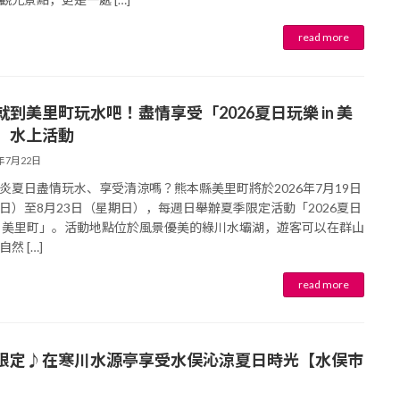
就到美里町玩水吧！盡情享受「2026夏日玩樂 in 美
」水上活動
6年7月22日
炎夏日盡情玩水、享受清涼嗎？熊本縣美里町將於2026年7月19日
日）至8月23日（星期日），每週日舉辦夏季限定活動「2026夏日
in 美里町」。活動地點位於風景優美的綠川水壩湖，遊客可以在群山
然 […]
限定♪在寒川水源亭享受水俣沁涼夏日時光【水俣市
】