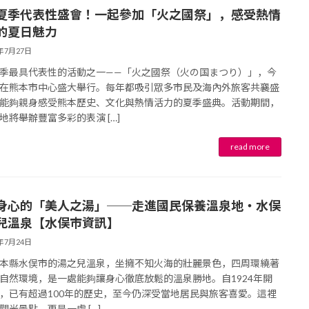
夏季代表性盛會！一起參加「火之國祭」，感受熱情
的夏日魅力
6年7月27日
季最具代表性的活動之一——「火之國祭（火の国まつり）」，今
在熊本市中心盛大舉行。每年都吸引眾多市民及海內外旅客共襄盛
能夠親身感受熊本歷史、文化與熱情活力的夏季盛典。活動期間，
地將舉辦豐富多彩的表演 […]
身心的「美人之湯」──走進國民保養溫泉地・水俣
兒溫泉【水俣市資訊】
6年7月24日
本縣水俣市的湯之兒溫泉，坐擁不知火海的壯麗景色，四周環繞著
自然環境，是一處能夠讓身心徹底放鬆的溫泉勝地。自1924年開
，已有超過100年的歷史，至今仍深受當地居民與旅客喜愛。這裡
觀光景點，更是一處 […]