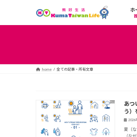
コ
ナ
ホ
ン
ビ
テ
ゲ
ン
ー
ツ
シ
へ
ョ
ス
ン
キ
に
ッ
移
プ
動
home
全ての記事・所有文章
あつ
う）
202
夏（な
（なが