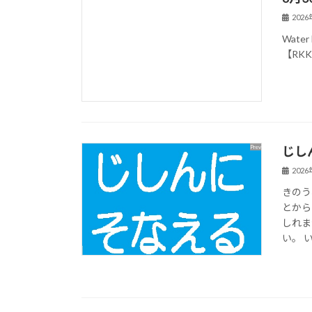
202
Water 
【RK
じし
202
きのう
とから
しれま
い。 い