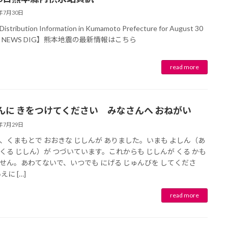
6年7月30日
Distribution Information in Kumamoto Prefecture for August 30
K NEWS DIG】熊本地震の最新情報はこちら
んに きをつけてください みなさんへ おねがい
6年7月29日
、くまもとで おおきな じしんが ありました。いまも よしん（あ
くる じしん）が つづいています。これからも じしんが くる かも
せん。あわてないで、いつでも にげる じゅんびを してくださ
えに […]