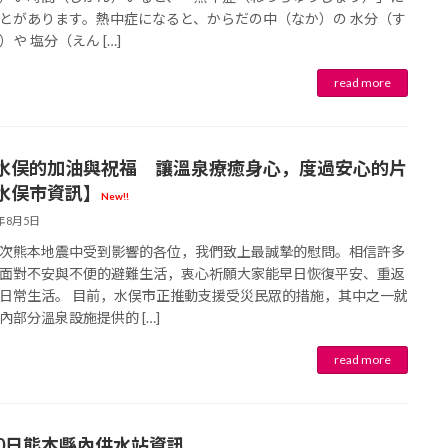
とがあります。熱中症になると、からだの中（なか）の 水分（す
育兒‧教育
公車
親子出遊
縣中央區
日本料理
其他
）や 塩分（えん […]
犯罪預防‧遏止犯罪
計程車
文化‧風俗習慣
縣南區
義式料理
防災
移居海外
輕食
水俣的加油與祝福 讓溫泉療癒身心，度過安心的片
水俣市資訊】
生活情報集結
萬一災害發生了怎麼辦？
自言自語
甜點
6年8月5日
次熊本地震中受到影響的各位，我們致上最誠摯的慰問。相信許多
面對不安與不便的避難生活，衷心祈願大家能早日恢復平安、重返
防患於未然
日常生活。 目前，水俣市正推動支援受災民眾的措施，其中之一就
內部分溫泉設施提供的 […]
30日熊本縣內供水站資訊