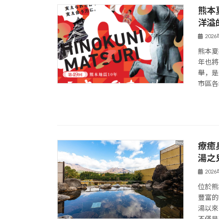
熊本
洋溢
202
熊本夏
年也將
舉，是
市區各
療癒
湯之
202
位於熊
豐富的
湯以來
不僅是