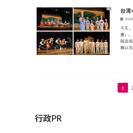
台湾
202
今天，
畫」。
與這場
舞以及
投
1
固
定
稿
ペ
の
ー
行政PR
ジ
ペ