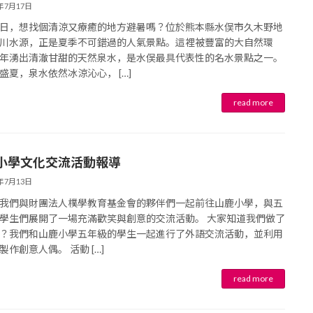
6年7月17日
日，想找個清涼又療癒的地方避暑嗎？位於熊本縣水俣市久木野地
川水源，正是夏季不可錯過的人氣景點。這裡被豐富的大自然環
年湧出清澈甘甜的天然泉水，是水俣最具代表性的名水景點之一。
盛夏，泉水依然冰涼沁心， […]
小學文化交流活動報導
6年7月13日
我們與財團法人樸學教育基金會的夥伴們一起前往山鹿小學，與五
學生們展開了一場充滿歡笑與創意的交流活動。 大家知道我們做了
？我們和山鹿小學五年級的學生一起進行了外語交流活動，並利用
製作創意人偶。 活動 […]