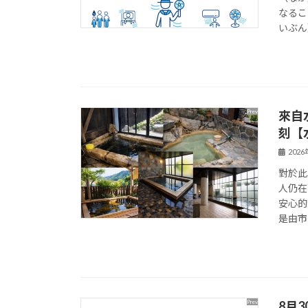
なるこ
いぶん
來自
刻【
202
對於此
人仍在
安心的
是由市
8月