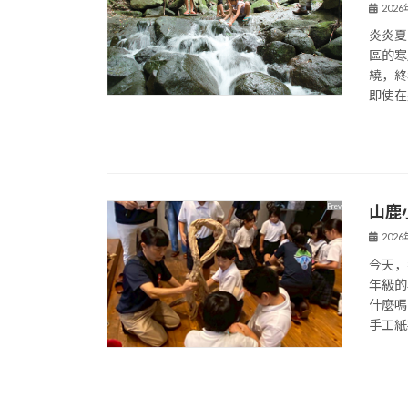
202
炎炎夏
區的寒
繞，終
即使在
山鹿
202
今天，
年級的
什麼嗎
手工紙