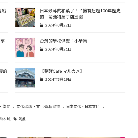
鹿船
日本最薄的和菓子！？擁有超過100年歷史
的 菊池和菓子店巡禮
2024年3月22日
情享
台灣的學校供餐：小學篇
2024年3月21日
餐的
【発酵Cafe マルカメ】
2024年3月19日
・學習
、
文化/風習・文化/風俗習慣
、
日本文化・日本文化
、
熊本城
阿蘇