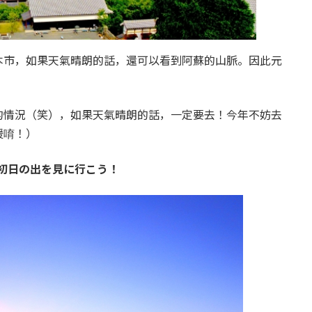
本市，如果天氣晴朗的話，還可以看到阿蘇的山脈。因此元
的情況（笑），如果天氣晴朗的話，一定要去！今年不妨去
暖唷！）
初日の出を見に行こう！