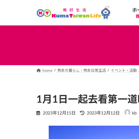
コ
ナ
ホ
ン
ビ
テ
ゲ
ン
ー
ツ
シ
へ
ョ
ス
ン
キ
に
ッ
移
プ
動
home
熊本の暮らし・熊本日常生活
イベント・活動
1月1日一起去看第一
最
2023年12月15日
2023年12月12日
kb
終
更
新
日