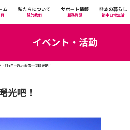
ーム
私たちについて
サポート情報
熊本の暮らし
首頁
關於我們
服務資訊
熊本日常生活
我們的期許
在政府機關首要辦理的手續
活動
語言學習
イベント・活動
廣告相關
日常生活
觀光
中文學習
1月1日一起去看第一道曙光吧！
隱私政策
醫療
購物
縣北區
日本文化
網站政策
交通
美食
熊本市區
多元文化研習
道曙光吧！
經營者相關資訊
駕照
機場/航空公司
住屋‧不動產
天草區
中華/台灣料理
體驗‧工作坊
工作‧徵才
電車
美容‧健康
阿蘇區
純素/素食
體育運動