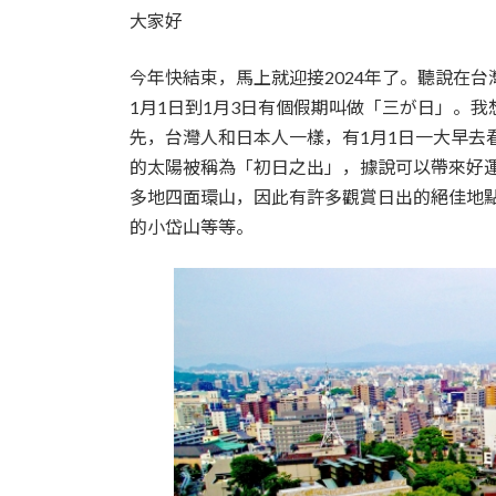
大家好
今年快結束，馬上就迎接2024年了。聽說在台
1月1日到1月3日有個假期叫做「三が日」。
先，台灣人和日本人一樣，有1月1日一大早去
的太陽被稱為「初日之出」，據說可以帶來好
多地四面環山，因此有許多觀賞日出的絕佳地
的小岱山等等。