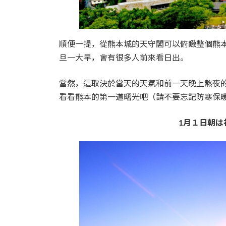
順便一提，從熊本城的天守閣可以俯瞰整個熊
旦一大早，會有很多人前來看日出。
當然，這取決於當天的天氣和前一天晚上熬夜
看看熊本的第一道曙光吧（請不要忘記防寒保
1月１日朝は