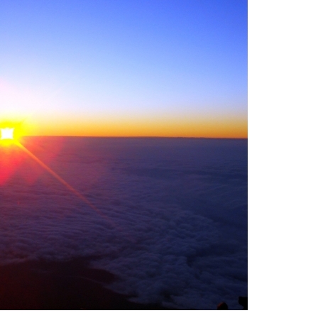
育兒‧教育
公車
親子出遊
縣中央區
日本料理
其他
犯罪預防‧遏止犯罪
計程車
文化‧風俗習慣
縣南區
義式料理
防災
移居海外
輕食
生活情報集結
萬一災害發生了怎麼辦？
自言自語
甜點
防患於未然