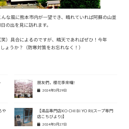
こんな風に熊本市内が一望でき、晴れていれば阿蘇の山並
初日の出を見に訪れます。
（笑）具合によるのですが、晴天であればぜひ！今年
でしょうか？（防寒対策をお忘れなく！）
–
朋友們，櫻花季來囉!
2024年3月29日
ろや
【湯品專門店KO CHI BI YO RI(スープ専門
店こちびより)】
2024年3月27日