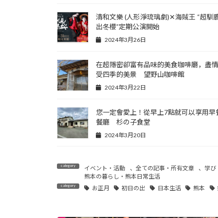
清和文樂 (人形淨琉璃劇)✕海賊王 “超馴
出冬櫻”定期公演開始
2024年3月26日
在超隱密卻富有品味的美食咖啡廳，盡
受四季的美景 望野山咖啡館
2024年3月22日
您一定會愛上！從早上7點就可以享用早
餐廳 杉の子食堂
2024年3月20日
イベント・活動
、
全ての記事・所有文章
、
学び
熊本の暮らし・熊本日常生活
お正月
初日の出
日本生活
熊本