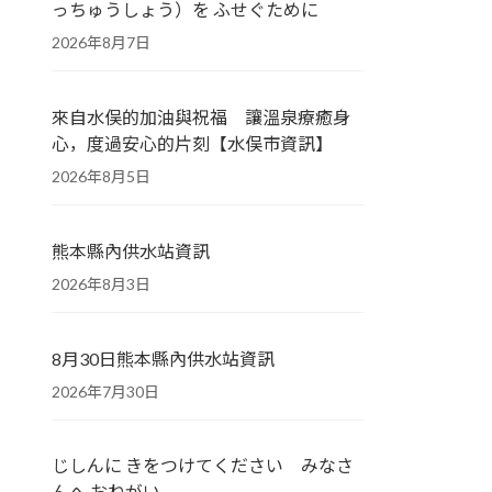
っちゅうしょう）を ふせぐために
2026年8月7日
來自水俣的加油與祝福 讓溫泉療癒身
心，度過安心的片刻【水俣市資訊】
2026年8月5日
熊本縣內供水站資訊
2026年8月3日
8月30日熊本縣內供水站資訊
2026年7月30日
じしんに きをつけてください みなさ
んへ おねがい