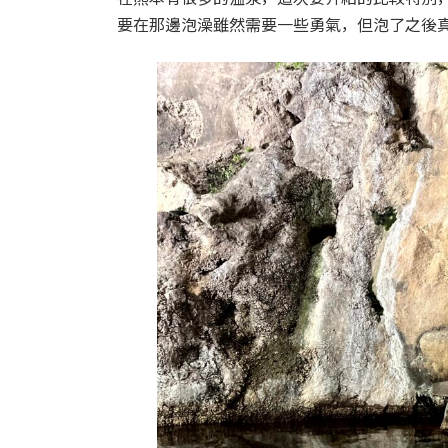
時
要在那邊泡澡雖然需要一些勇氣，但泡了之後
: