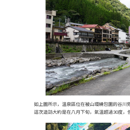
如上圖所示，溫泉區位在被山環繞包圍的谷川
這次造訪大約是在八月下旬，氣溫超過30度，