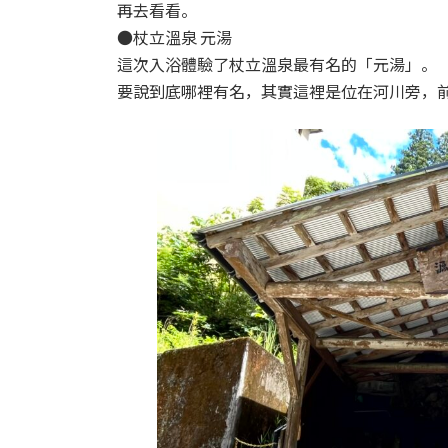
再去看看。
●杖立溫泉 元湯
這次入浴體驗了杖立溫泉最有名的「元湯」。
要說到底哪裡有名，其實這裡是位在河川旁，