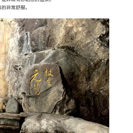
真的非常舒服。
育兒‧教育
公車
親子出遊
縣中央區
日本料理
其他
犯罪預防‧遏止犯罪
計程車
文化‧風俗習慣
縣南區
義式料理
防災
移居海外
輕食
生活情報集結
萬一災害發生了怎麼辦？
自言自語
甜點
防患於未然