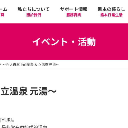
ーム
私たちについて
サポート情報
熊本の暮らし
首頁
關於我們
服務資訊
熊本日常生活
我們的期許
在政府機關首要辦理的手續
活動
語言學習
イベント・活動
廣告相關
日常生活
觀光
中文學習
～在大自然中的秘湯 杖立溫泉 元湯～
隱私政策
醫療
購物
縣北區
日本文化
網站政策
交通
美食
熊本市區
多元文化研習
立溫泉 元湯～
經營者相關資訊
駕照
機場/航空公司
住屋‧不動產
天草區
中華/台灣料理
體驗‧工作坊
YURI。
工作‧徵才
電車
美容‧健康
阿蘇區
純素/素食
體育運動
，是非常有原始感的溫泉。