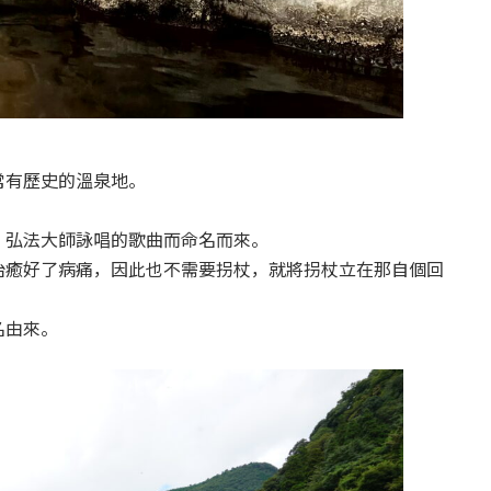
常有歷史的溫泉地。
，弘法大師詠唱的歌曲而命名而來。
治癒好了病痛，因此也不需要拐杖，就將拐杖立在那自個回
名由來。