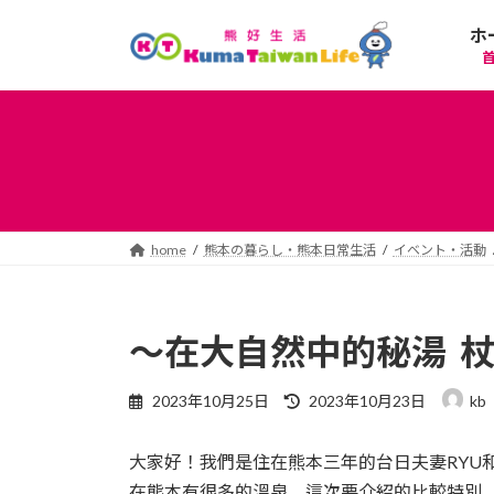
コ
ナ
ホ
ン
ビ
テ
ゲ
ン
ー
ツ
シ
へ
ョ
ス
ン
キ
に
ッ
移
プ
動
home
熊本の暮らし・熊本日常生活
イベント・活動
～在大自然中的秘湯 杖
最
2023年10月25日
2023年10月23日
kb
終
更
大家好！我們是住在熊本三年的台日夫妻RYU和
新
日
在熊本有很多的溫泉，這次要介紹的比較特別