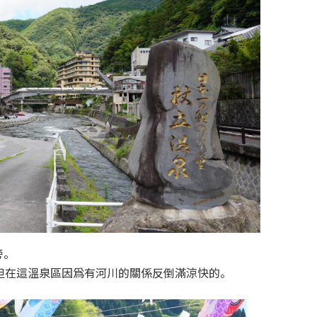
旁。
但在這溫泉區因爲有河川的關係反倒滿涼快的。