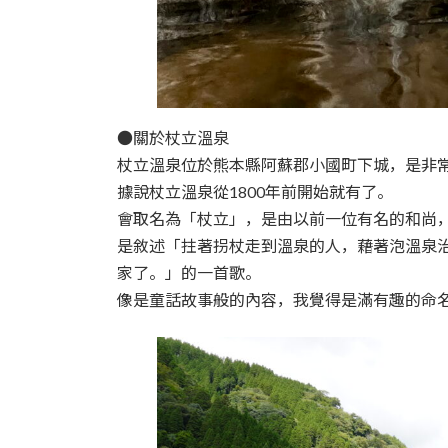
●關於杖立溫泉
杖立溫泉位於熊本縣阿蘇郡小國町下城，是非
據說杖立溫泉從1800年前開始就有了。
會取名為「杖立」，是由以前一位有名的和尚
是敘述「拄著拐杖走到溫泉的人，藉著泡溫泉
家了。」的一首歌。
像是童話故事般的內容，我覺得是滿有趣的命