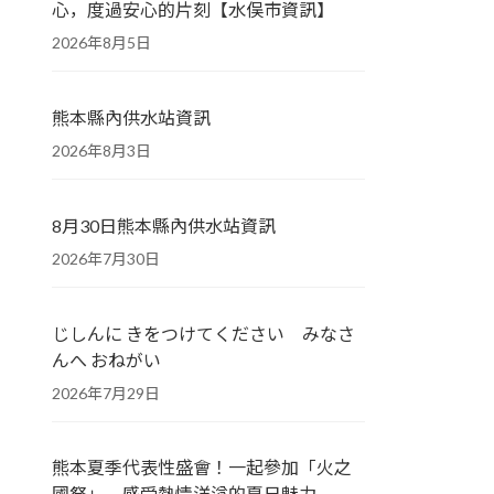
心，度過安心的片刻【水俣市資訊】
2026年8月5日
熊本縣內供水站資訊
2026年8月3日
8月30日熊本縣內供水站資訊
2026年7月30日
じしんに きをつけてください みなさ
んへ おねがい
2026年7月29日
熊本夏季代表性盛會！一起參加「火之
國祭」，感受熱情洋溢的夏日魅力