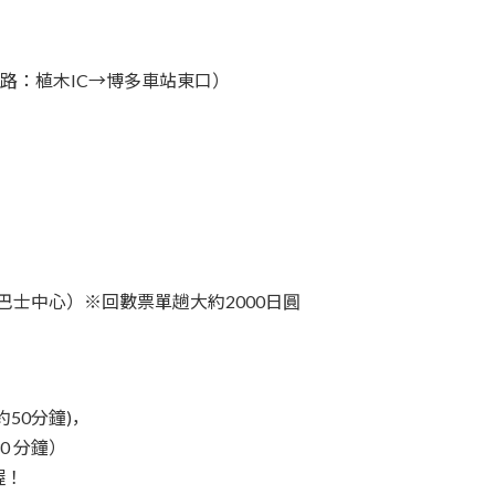
費道路：植木IC→博多車站東口）
巴士中心）※回數票單趟大約2000日圓
50分鐘)，
0 分鐘）
喔！