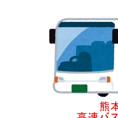
新
日
時
: