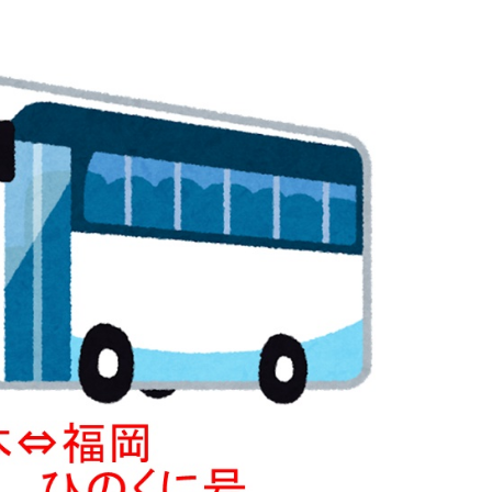
育兒‧教育
公車
親子出遊
縣中央區
日本料理
其他
犯罪預防‧遏止犯罪
計程車
文化‧風俗習慣
縣南區
義式料理
防災
移居海外
輕食
生活情報集結
萬一災害發生了怎麼辦？
自言自語
甜點
防患於未然