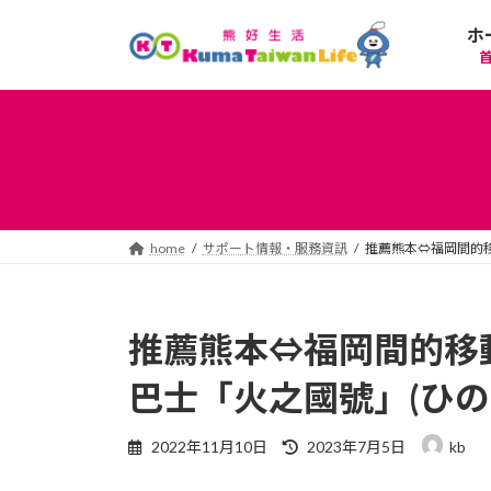
コ
ナ
ホ
ン
ビ
テ
ゲ
ン
ー
ツ
シ
へ
ョ
ス
ン
キ
に
ッ
移
プ
動
home
サポート情報・服務資訊
推薦熊本⇔福岡間的移
推薦熊本⇔福岡間的移
巴士「火之國號」(ひのくに
最
2022年11月10日
2023年7月5日
kb
終
更