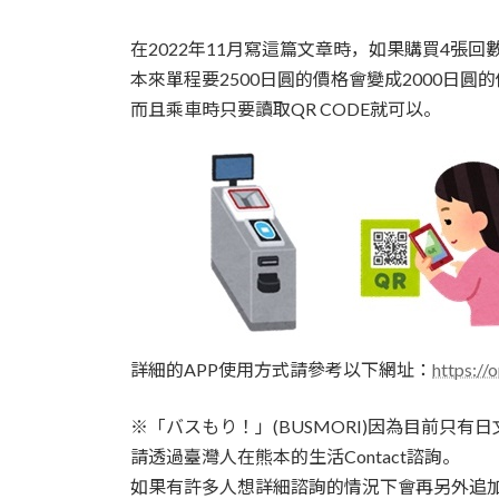
在2022年11月寫這篇文章時，如果購買4張回
本來單程要2500日圓的價格會變成2000日圓
而且乘車時只要讀取QR CODE就可以。
詳細的APP使用方式請參考以下網址：
https:/
※「バスもり！」(BUSMORI)因為目前只
請透過臺灣人在熊本的生活Contact諮詢。
如果有許多人想詳細諮詢的情況下會再另外追