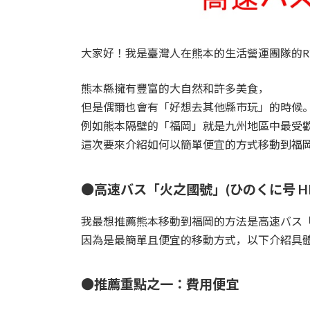
大家好！我是臺灣人在熊本的生活營運團隊的R
熊本縣擁有豐富的大自然和許多美食，
但是偶爾也會有「好想去其他縣市玩」的時候
例如熊本隔壁的「福岡」就是九州地區中最受
這次要來介紹如何以簡單便宜的方式移動到福
●高速バス「火之國號」(ひのくに号 HIN
我最想推薦熊本移動到福岡的方法是高速バス
因為是最簡單且便宜的移動方式，以下介紹具體
●推薦重點之一：費用便宜