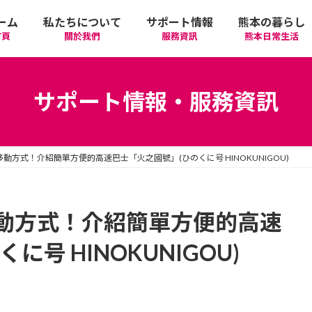
ーム
私たちについて
サポート情報
熊本の暮らし
首頁
關於我們
服務資訊
熊本日常生活
我們的期許
在政府機關首要辦理的手續
活動
語言學習
サポート情報・服務資訊
廣告相關
日常生活
觀光
中文學習
動方式！介紹簡單方便的高速巴士「火之國號」(ひのくに号 HINOKUNIGOU)
隱私政策
醫療
購物
縣北區
日本文化
網站政策
交通
美食
熊本市區
多元文化研習
動方式！介紹簡單方便的高速
号 HINOKUNIGOU)
經營者相關資訊
駕照
機場/航空公司
住屋‧不動產
天草區
中華/台灣料理
體驗‧工作坊
工作‧徵才
電車
美容‧健康
阿蘇區
純素/素食
體育運動