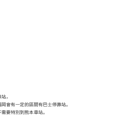
。
車站，
福岡會有一定的區間有巴士停靠站。
不需要特別到熊本車站。