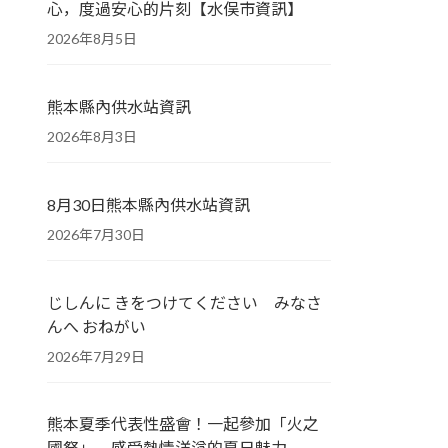
心，度過安心的片刻【水俣市資訊】
2026年8月5日
熊本縣內供水站資訊
2026年8月3日
8月30日熊本縣內供水站資訊
2026年7月30日
じしんに きをつけてください みなさ
んへ おねがい
2026年7月29日
熊本夏季代表性盛會！一起參加「火之
國祭」，感受熱情洋溢的夏日魅力