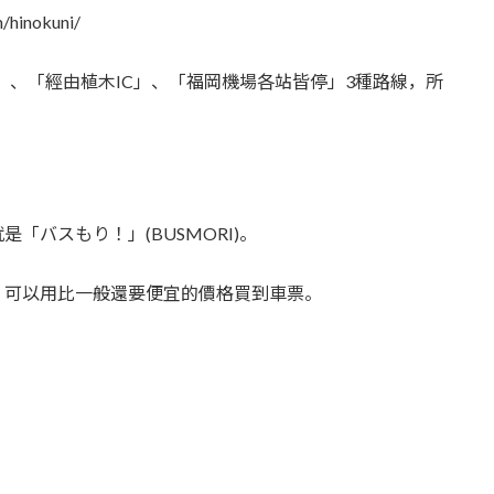
n/hinokuni/
較少)」、「經由植木IC」、「福岡機場各站皆停」3種路線，所
「バスもり！」(BUSMORI)。
，可以用比一般還要便宜的價格買到車票。