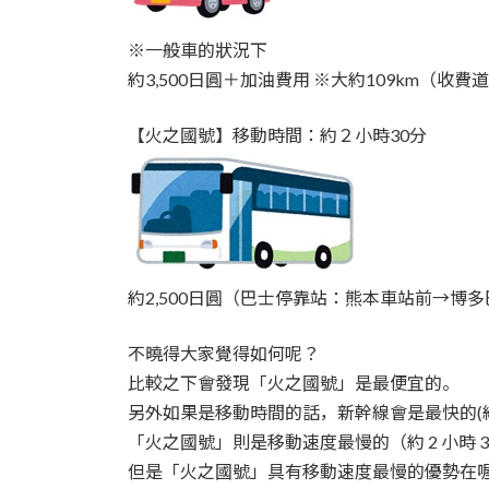
※一般車的狀況下
約3,500日圓＋加油費用 ※大約109km（收
【火之國號】移動時間：約２小時30分
約2,500日圓（巴士停靠站：熊本車站前→博多
不曉得大家覺得如何呢？
比較之下會發現「火之國號」是最便宜的。
另外如果是移動時間的話，新幹線會是最快的(約
「火之國號」則是移動速度最慢的（約 2 小時 3
但是「火之國號」具有移動速度最慢的優勢在