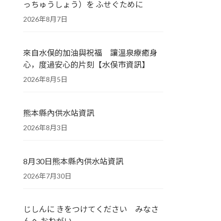
っちゅうしょう）を ふせぐために
2026年8月7日
來自水俣的加油與祝福 讓溫泉療癒身
心，度過安心的片刻【水俣市資訊】
2026年8月5日
熊本縣內供水站資訊
2026年8月3日
8月30日熊本縣內供水站資訊
2026年7月30日
じしんに きをつけてください みなさ
んへ おねがい