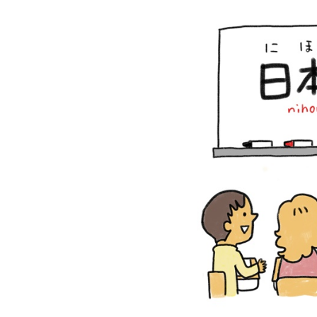
新
日
時
: