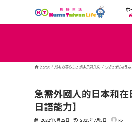
コ
ナ
ホ
ン
ビ
テ
ゲ
ン
ー
ツ
シ
へ
ョ
ス
ン
キ
に
ッ
移
プ
動
home
熊本の暮らし・熊本日常生活
つぶやき/コラム
急需外國人的日本和在
日語能力】
最
2022年8月22日
2023年7月5日
kb
終
更