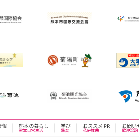
情報
熊本の暮らし
学び
おススメ PR
お問い
熊本日常生活
學習
私房推薦
歡迎洽詢