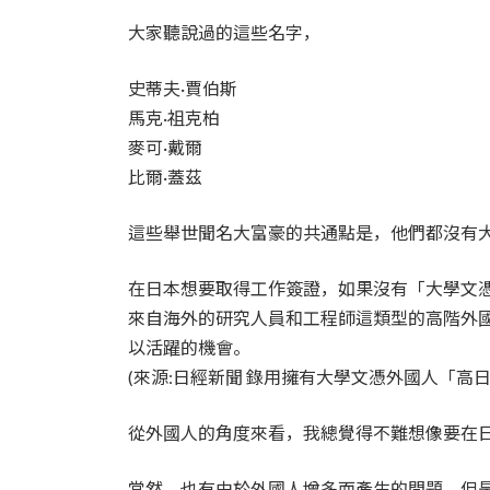
大家聽說過的這些名字，
史蒂夫·賈伯斯
馬克·祖克柏
麥可·戴爾
比爾·蓋茲
這些舉世聞名大富豪的共通點是，他們都沒有
在日本想要取得工作簽證，如果沒有「大學文
來自海外的研究人員和工程師這類型的高階外
以活躍的機會。
(來源:日經新聞 錄用擁有大學文憑外國人「高
從外國人的角度來看，我總覺得不難想像要在
當然，也有由於外國人增多而產生的問題，但