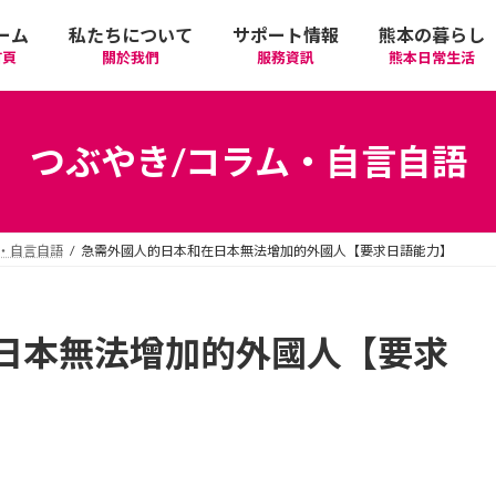
ーム
私たちについて
サポート情報
熊本の暮らし
首頁
關於我們
服務資訊
熊本日常生活
我們的期許
在政府機關首要辦理的手續
活動
語言學習
つぶやき/コラム・自言自語
廣告相關
日常生活
觀光
中文學習
・自言自語
急需外國人的日本和在日本無法增加的外國人【要求日語能力】
隱私政策
醫療
購物
縣北區
日本文化
網站政策
交通
美食
熊本市區
多元文化研習
日本無法增加的外國人【要求
經營者相關資訊
駕照
機場/航空公司
住屋‧不動產
天草區
中華/台灣料理
體驗‧工作坊
工作‧徵才
電車
美容‧健康
阿蘇區
純素/素食
體育運動