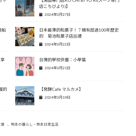
ろや
【湯品專門店KO CHI BI YO RI(スープ専門
店こちびより)】
2024年3月27日
鹿船
日本最薄的和菓子！？擁有超過100年歷史
的 菊池和菓子店巡禮
2024年3月22日
情享
台灣的學校供餐：小學篇
2024年3月21日
餐的
【発酵Cafe マルカメ】
2024年3月19日
文章
、
熊本の暮らし・熊本日常生活