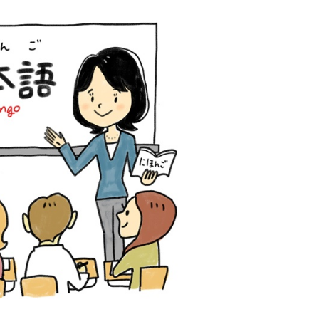
育兒‧教育
公車
親子出遊
縣中央區
日本料理
其他
犯罪預防‧遏止犯罪
計程車
文化‧風俗習慣
縣南區
義式料理
防災
移居海外
輕食
生活情報集結
萬一災害發生了怎麼辦？
自言自語
甜點
防患於未然