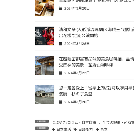
喜愛鮪魚的你注意！ 鮪魚專門店 鮪匠と
2024年3月28日
清和文樂 (人形淨琉璃劇)✕海賊王 “超馴
出冬櫻”定期公演開始
2024年3月26日
在超隱密卻富有品味的美食咖啡廳，盡
受四季的美景 望野山咖啡館
2024年3月22日
您一定會愛上！從早上7點就可以享用早
餐廳 杉の子食堂
2024年3月20日
つぶやき/コラム・自言自語
、
全ての記事・所有
日本生活
日語能力
熊本