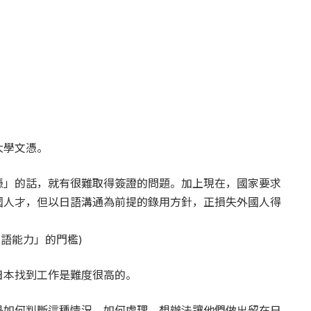
大學文憑。
憑」的話，就有很難取得簽證的問題。加上現在，國家要求
國人才，但以日語溝通為前提的錄用方針，正損失外國人得
日語能力」的門檻)
日本找到工作是難度很高的。
是如何判斷這種情況，如何處理，想辦法讓他們做出留在日