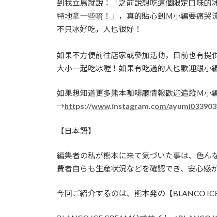
到我立馬就說：「之前說想吃這個限定口味的
特地拿一些唷！」，真的貼心到Ｍ小編要痛哭
不只冰好吃，人也很好！
如果不方便前往店家或參加活動，目前也有提
大小一起吃冰喔！如果有吃過的人也歡迎跟小
如果想知道更多熊本咖啡廳情報歡迎追蹤Ｍ小
→
https://www.instagram.com/ayumi033903
【日本語】
編集者の私が熊本に来て気づいた事は、色ん
費者自らも生産状況などを確認でき、安心感
今回ご紹介するのは、熊本発の【BLANCO ICE