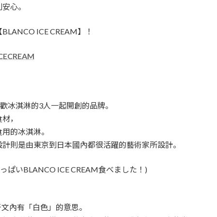
到安心。
NCO ICE CREAM】！
ICECREAM
都町喜歡冰淇淋的3人一起開創的品牌。
食材，
食用的冰淇淋。
設計則是由東京到日本國內都很活躍的藝術家所設計。
っぱいBLANCO ICE CREAM食べました！)
在西班牙文內有「白色」的意思。