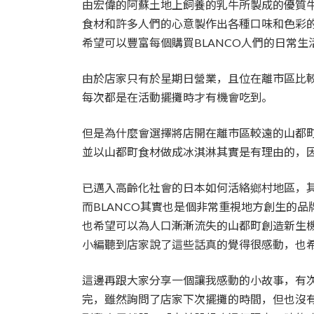
由宏偉的阿蘇土地上飼養的乳牛所製成的優質
食材和許多人們的心意製作出各種口味和色彩的BLA
希望可以豐富每個購買BLANCO人們的日常生
由於店家只有於星期日營業，且位在離市區比
每次都是在活動擺攤時才有機會吃到。
但是為什麼會選擇將店開在離市區較遠的山都
並以山都町食材做成冰淇淋其實是有理由的，
已邁入高齡化社會的日本如何活絡鄉村地區，
而BLANCO其實也是個非常重視地方創生的品
也希望可以為人口漸漸流失的山都町創造新生
小編聽到店家說了這些話真的覺得很感動，也
這邊再跟大家分享一個讓我感動的小故事，有
完，雖然詢問了店家下次擺攤的時間，但也沒