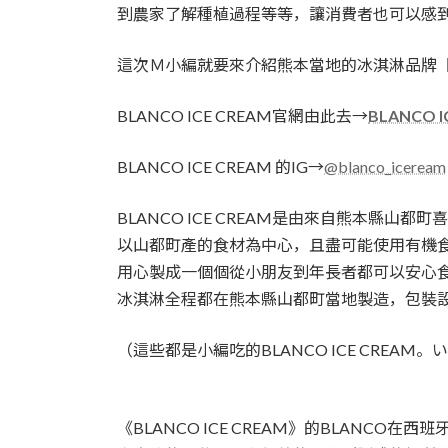
到農家了解種植過程等等，讓消費者也可以感
這次Ｍ小編就要來介紹熊本當地的冰淇淋品牌【BLA
BLANCO ICE CREAM官網由此去→
BLANCO 
BLANCO ICE CREAM 的IG→
@blanco_iceream
BLANCO ICE CREAM是由來自熊本縣山
以山都町產的食材為中心，且盡可能使用有機
用心製成一個個從小朋友到年長者都可以安心
冰淇淋全程都在熊本縣山都町當地製造，包裝
（這些都是小編吃的BLANCO ICE CREAM。い
《BLANCO ICE CREAM》的BLANCO