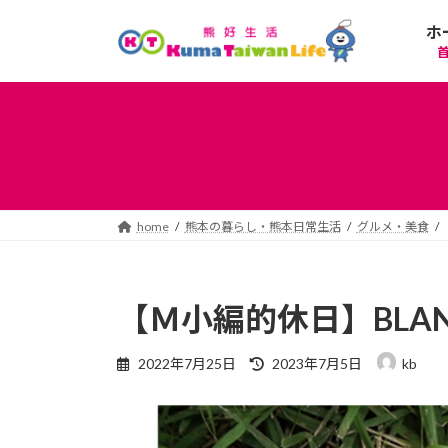
コ
ナ
ホ
ン
ビ
テ
ゲ
ン
ー
ツ
シ
へ
ョ
ス
ン
キ
に
ッ
移
プ
動
home
熊本の暮らし・熊本日常生活
グルメ・美食
【Ｍ小編的休日】BLANCO
最
2022年7月25日
2023年7月5日
kb
終
更
新
日