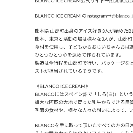
BLANCO ICE CREAM公式サイト→
BLANCO 
BLANCO ICE CREAM のinstagram→
@blanco_
熊本県 山都町出身のアイス好き3人が始めたBLAN
熊本、東京と活動の場は様々な3人が、山都
食材を使用し、子どもからおじいちゃんおば
ひとつひとつ心を込めて作られています。
製造は全行程を山都町で行い、パッケージな
ストが担当されているそうです。
《BLANCO ICE CREAM》
BLANCOにはスペイン語で「しろ(白)」とい
雄大な阿蘇の大地で育った乳牛からできる良
季節の食材や、様々な人々の想いによって、いろん
BLANCOを手に取って頂いたすべての方の