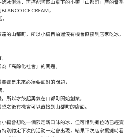
牛奶冰淇淋，再搭配阿蘇山腳下的小鎮「山都町」產的當季
NCO ICE CREAM，
活。
較遠的山都町，所以小編目前還沒有機會直接到店家吃冰，
町，
因為「高齡化社會」的問題。
其實都是未來必須要面對的問題，
牌，
機，所以才鼓起勇氣在山都町開始創業，
希望之後有機會可以直接到山都町的店面。
次小編曾想吃一個限定新口味的冰，但可惜到攤位時已經賣
有特別約定下次的活動一定會出現，結果下次店家擺攤時看