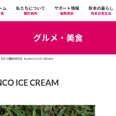
ーム
私たちについて
サポート情報
熊本の暮らし
首頁
關於我們
服務資訊
熊本日常生活
我們的期許
在政府機關首要辦理的手續
活動
語言學習
グルメ・美食
廣告相關
日常生活
觀光
中文學習
【Ｍ小編的休日】BLANCO ICE CREAM
隱私政策
醫療
購物
縣北區
日本文化
網站政策
交通
美食
熊本市區
多元文化研習
 ICE CREAM
經營者相關資訊
駕照
機場/航空公司
住屋‧不動產
天草區
中華/台灣料理
體驗‧工作坊
工作‧徵才
電車
美容‧健康
阿蘇區
純素/素食
體育運動