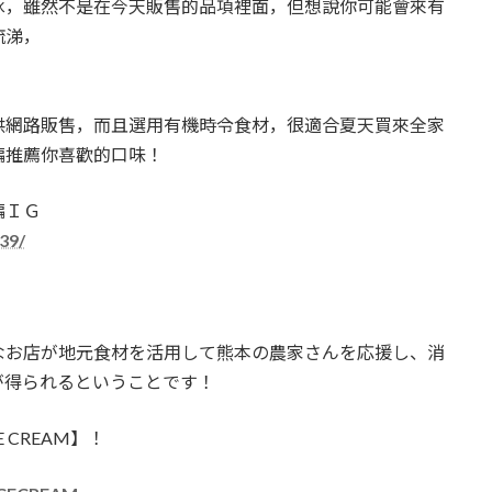
冰，雖然不是在今天販售的品項裡面，但想說你可能會來有
流涕，
供網路販售，而且選用有機時令食材，很適合夏天買來全家
編推薦你喜歡的口味！
編ＩＧ
39/
なお店が地元食材を活用して熊本の農家さんを応援し、消
が得られるということです！
 CREAM】！