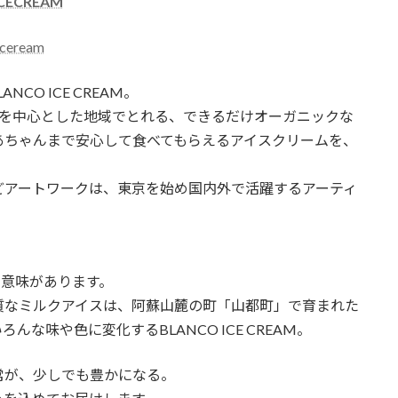
ICECREAM
iceream
CO ICE CREAM。
町を中心とした地域でとれる、できるだけオーガニックな
あちゃんまで安心して食べてもらえるアイスクリームを、
どアートワークは、東京を始め国内外で活躍するアーティ
う意味があります。
質なミルクアイスは、阿蘇山麓の町「山都町」で育まれた
な味や色に変化するBLANCO ICE CREAM。
日常が、少しでも豊かになる。