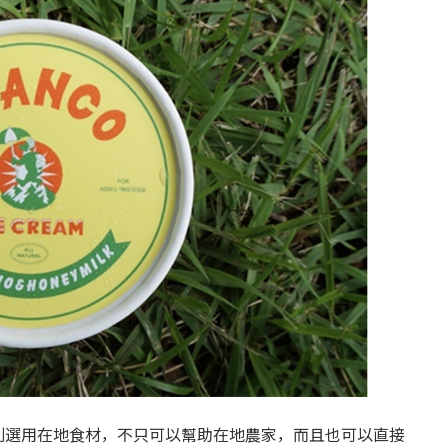
育兒‧教育
公車
親子出遊
縣中央區
日本料理
其他
犯罪預防‧遏止犯罪
計程車
文化‧風俗習慣
縣南區
義式料理
防災
移居海外
輕食
生活情報集結
萬一災害發生了怎麼辦？
自言自語
甜點
防患於未然
別選用在地食材，不只可以幫助在地農家，而且也可以直接