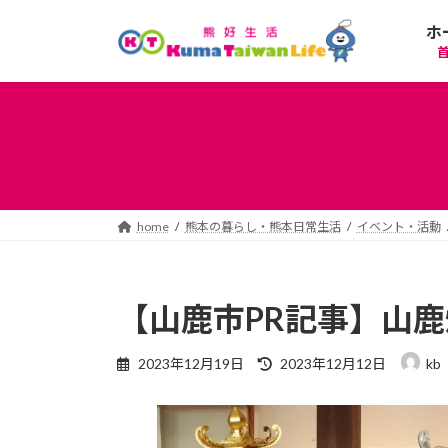
コ
ナ
ホ
ン
ビ
テ
ゲ
ン
ー
ツ
シ
へ
ョ
ス
ン
キ
に
ッ
移
プ
動
home
熊本の暮らし・熊本日常生活
イベント・活動
【山鹿市PR記事】山
最
2023年12月19日
2023年12月12日
kb
終
更
新
日