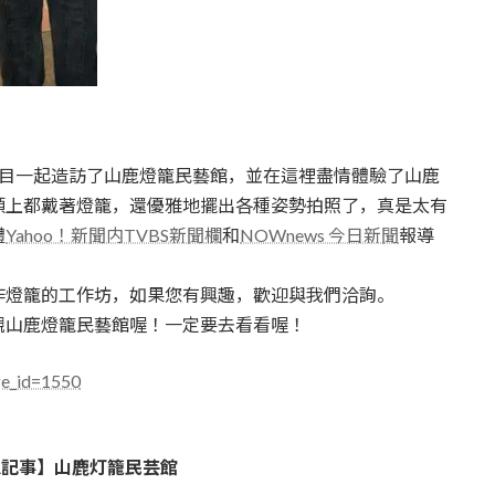
節目一起造訪了山鹿燈籠民藝館，並在這裡盡情體驗了山鹿
頭上都戴著燈籠，還優雅地擺出各種姿勢拍照了，真是太有
體
Yahoo！新聞内TVBS新聞欄
和
NOWnews 今日新聞
報導
作燈籠的工作坊，如果您有興趣，歡迎與我們洽詢。
觀山鹿燈籠民藝館喔！一定要去看看喔！
ge_id=1550
R記事】山鹿灯籠民芸館