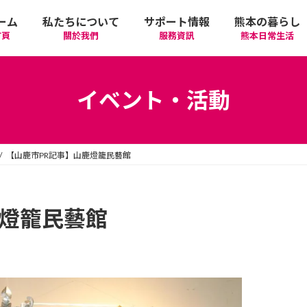
ーム
私たちについて
サポート情報
熊本の暮らし
首頁
關於我們
服務資訊
熊本日常生活
我們的期許
在政府機關首要辦理的手續
活動
語言學習
イベント・活動
廣告相關
日常生活
觀光
中文學習
【山鹿市PR記事】山鹿燈籠民藝館
隱私政策
醫療
購物
縣北區
日本文化
網站政策
交通
美食
熊本市區
多元文化研習
鹿燈籠民藝館
經營者相關資訊
駕照
機場/航空公司
住屋‧不動產
天草區
中華/台灣料理
體驗‧工作坊
工作‧徵才
電車
美容‧健康
阿蘇區
純素/素食
體育運動