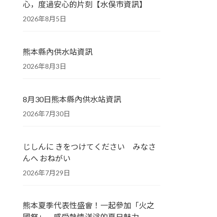
心，度過安心的片刻【水俣市資訊】
2026年8月5日
熊本縣內供水站資訊
2026年8月3日
8月30日熊本縣內供水站資訊
2026年7月30日
じしんに きをつけてください みなさ
んへ おねがい
2026年7月29日
熊本夏季代表性盛會！一起參加「火之
國祭」，感受熱情洋溢的夏日魅力