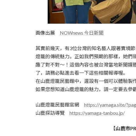
画像出展
NOWnews 今日新聞
其實前幾天，有3位台灣的知名藝人跟著實境
燈籠的傳統魅力。正如我們預期的那樣，她們
趣了對不對～！這個內容也被台灣當地新聞媒
了，請務必點進去看一下這些相關報導喔。
在山鹿燈籠民藝館中，還設有一個可以體驗製
如果您想知道山鹿燈籠的魅力，請一定要去參
山鹿燈籠民藝館官網
https://yamaga.site/?pa
山鹿探訪導覽
https://yamaga-tanbou.jp/
【山鹿市P