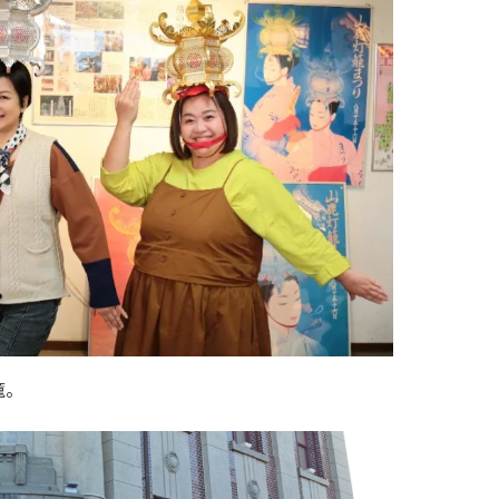
育兒‧教育
公車
親子出遊
縣中央區
日本料理
其他
犯罪預防‧遏止犯罪
計程車
文化‧風俗習慣
縣南區
義式料理
防災
移居海外
輕食
生活情報集結
萬一災害發生了怎麼辦？
自言自語
甜點
防患於未然
籠。