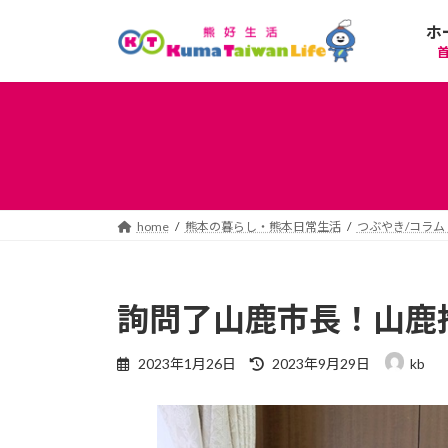
コ
ナ
ホ
ン
ビ
テ
ゲ
ン
ー
ツ
シ
へ
ョ
ス
ン
キ
に
ッ
移
プ
動
home
熊本の暮らし・熊本日常生活
つぶやき/コラム
詢問了山鹿市長！山鹿
最
2023年1月26日
2023年9月29日
kb
終
更
新
日