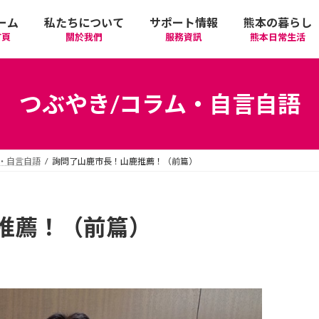
ーム
私たちについて
サポート情報
熊本の暮らし
首頁
關於我們
服務資訊
熊本日常生活
我們的期許
在政府機關首要辦理的手續
活動
語言學習
つぶやき/コラム・自言自語
廣告相關
日常生活
觀光
中文學習
・自言自語
詢問了山鹿市長！山鹿推薦！（前篇）
隱私政策
醫療
購物
縣北區
日本文化
網站政策
交通
美食
熊本市區
多元文化研習
推薦！（前篇）
經營者相關資訊
駕照
機場/航空公司
住屋‧不動產
天草區
中華/台灣料理
體驗‧工作坊
工作‧徵才
電車
美容‧健康
阿蘇區
純素/素食
體育運動