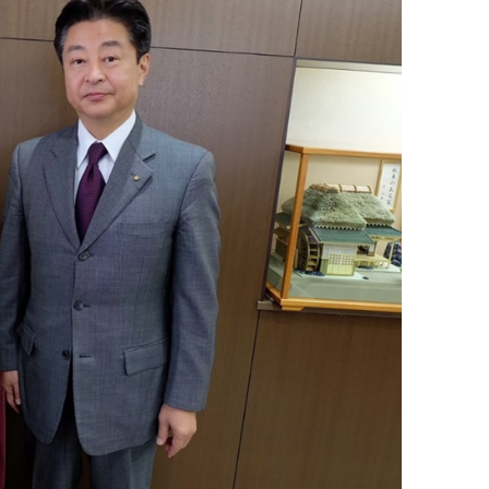
育兒‧教育
公車
親子出遊
縣中央區
日本料理
其他
犯罪預防‧遏止犯罪
計程車
文化‧風俗習慣
縣南區
義式料理
防災
移居海外
輕食
生活情報集結
萬一災害發生了怎麼辦？
自言自語
甜點
防患於未然