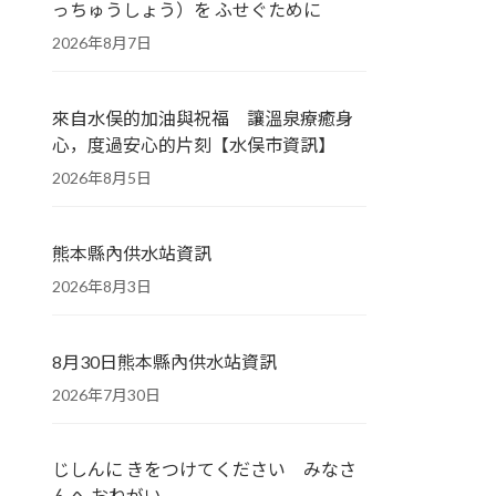
っちゅうしょう）を ふせぐために
2026年8月7日
來自水俣的加油與祝福 讓溫泉療癒身
心，度過安心的片刻【水俣市資訊】
2026年8月5日
熊本縣內供水站資訊
2026年8月3日
8月30日熊本縣內供水站資訊
2026年7月30日
じしんに きをつけてください みなさ
んへ おねがい