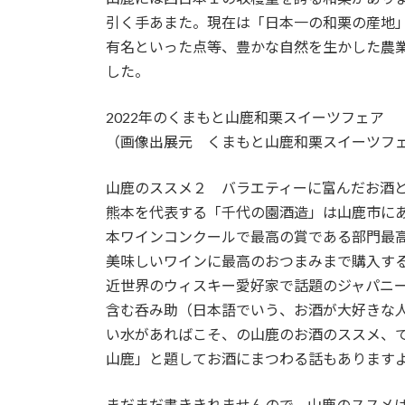
引く手あまた。現在は「日本一の和栗の産地
有名といった点等、豊かな自然を生かした農
した。
2022年のくまもと山鹿和栗スイーツフェア
（画像出展元 くまもと山鹿和栗スイーツフェ
山鹿のススメ２ バラエティーに富んだお酒
熊本を代表する「千代の園酒造」は山鹿市にあ
本ワインコンクールで最高の賞である部門最
美味しいワインに最高のおつまみまで購入す
近世界のウィスキー愛好家で話題のジャパニ
含む呑み助（日本語でいう、お酒が大好きな
い水があればこそ、の山鹿のお酒のススメ、で
山鹿」と題してお酒にまつわる話もあります
まだまだ書ききれませんので、山鹿のススメ