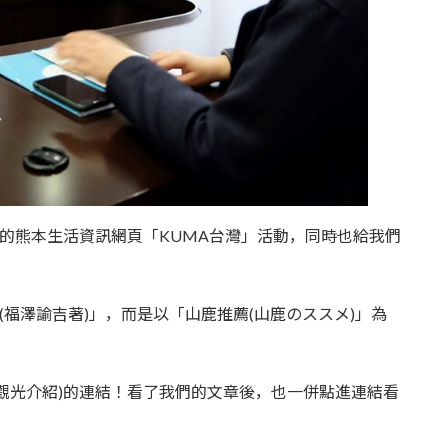
)的熊本生活資訊網頁「KUMA台灣」活動，同時也給我們
(福澤諭吉著)」，而是以「山鹿推薦(山鹿のススメ)」為
觀光介紹)的連結！看了我們的文章後，也一併點進連結看