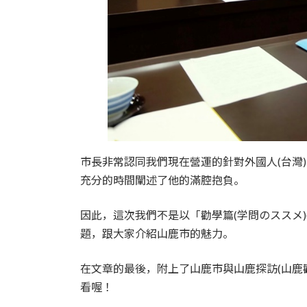
市長非常認同我們現在營運的針對外國人(台灣
充分的時間闡述了他的滿腔抱負。
因此，這次我們不是以「勸學篇(学問のススメ)
題，跟大家介紹山鹿市的魅力。
在文章的最後，附上了山鹿市與山鹿探訪(山鹿
看喔！