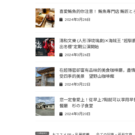
喜愛鮪魚的你注意！ 鮪魚專門店 鮪匠と
2024年3月28日
清和文樂 (人形淨琉璃劇)✕海賊王 “超馴
出冬櫻”定期公演開始
2024年3月26日
在超隱密卻富有品味的美食咖啡廳，盡
受四季的美景 望野山咖啡館
2024年3月22日
您一定會愛上！從早上7點就可以享用早
餐廳 杉の子食堂
2024年3月20日
おススメ PR・私房推薦
、
全ての記事・所有文章