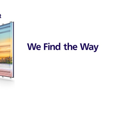
育兒‧教育
公車
親子出遊
縣中央區
日本料理
其他
犯罪預防‧遏止犯罪
計程車
文化‧風俗習慣
縣南區
義式料理
防災
移居海外
輕食
生活情報集結
萬一災害發生了怎麼辦？
自言自語
甜點
防患於未然