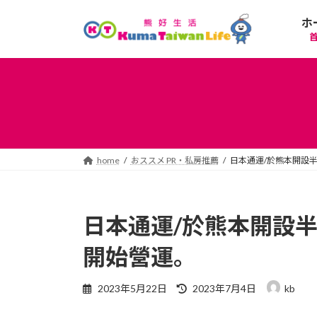
コ
ナ
ホ
ン
ビ
テ
ゲ
ン
ー
ツ
シ
へ
ョ
ス
ン
キ
に
ッ
移
プ
動
home
おススメ PR・私房推薦
日本通運/於熊本開設半
日本通運/於熊本開設半
開始營運。
最
2023年5月22日
2023年7月4日
kb
終
更