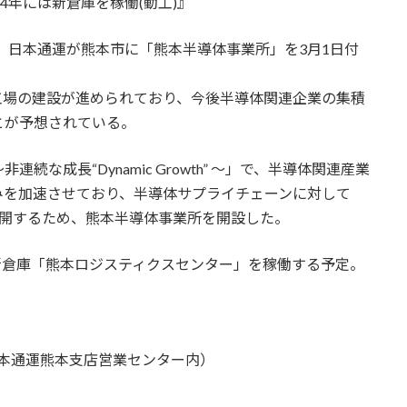
4年には新倉庫を稼働(動工)』
月2日、日本通運が熊本市に「熊本半導体事業所」を3月1日付
工場の建設が進められており、今後半導体関連企業の集積
とが予想されている。
続な成長“Dynamic Growth” ～」で、半導体関連産業
みを加速させており、半導体サプライチェーンに対して
ルに展開するため、熊本半導体事業所を開設した。
る新倉庫「熊本ロジスティクスセンター」を稼働する予定。
日本通運熊本支店営業センター内）