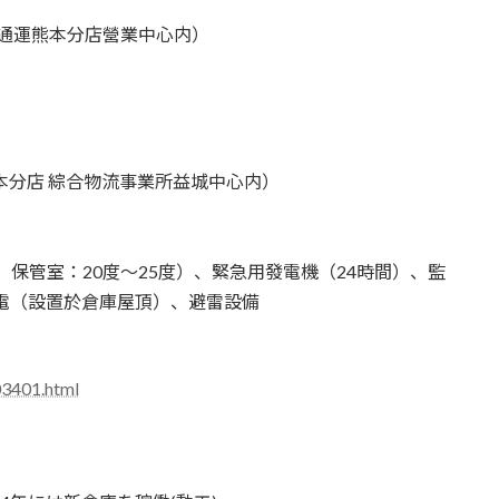
本通運熊本分店營業中心内）
熊本分店 綜合物流事業所益城中心内）
、保管室：20度～25度）、緊急用發電機（24時間）、監
發電（設置於倉庫屋頂）、避雷設備
03401.html