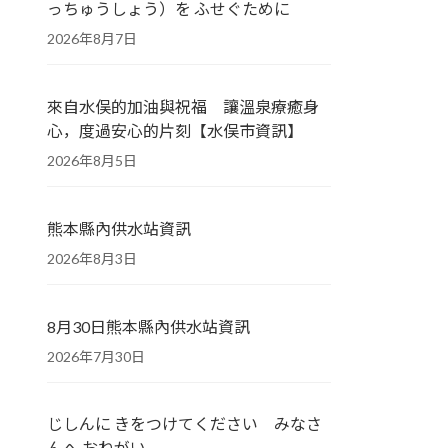
っちゅうしょう）を ふせぐために
2026年8月7日
來自水俣的加油與祝福 讓溫泉療癒身
心，度過安心的片刻【水俣市資訊】
2026年8月5日
熊本縣內供水站資訊
2026年8月3日
8月30日熊本縣內供水站資訊
2026年7月30日
じしんに きをつけてください みなさ
んへ おねがい