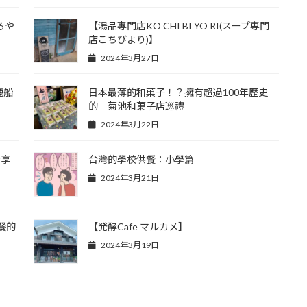
ろや
【湯品專門店KO CHI BI YO RI(スープ専門
店こちびより)】
2024年3月27日
鹿船
日本最薄的和菓子！？擁有超過100年歷史
的 菊池和菓子店巡禮
2024年3月22日
情享
台灣的學校供餐：小學篇
2024年3月21日
餐的
【発酵Cafe マルカメ】
2024年3月19日