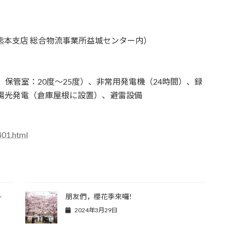
（熊本支店 総合物流事業所益城センター内）
、保管室：20度～25度）、非常用発電機（24時間）、録
太陽光発電（倉庫屋根に設置）、避雷設備
401.html
–
朋友們，櫻花季來囉!
2024年3月29日