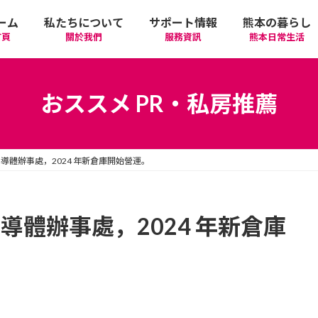
ーム
私たちについて
サポート情報
熊本の暮らし
首頁
關於我們
服務資訊
熊本日常生活
我們的期許
在政府機關首要辦理的手續
活動
語言學習
おススメ PR・私房推薦
廣告相關
日常生活
觀光
中文學習
導體辦事處，2024 年新倉庫開始營運。
隱私政策
醫療
購物
縣北區
日本文化
網站政策
交通
美食
熊本市區
多元文化研習
導體辦事處，2024 年新倉庫
經營者相關資訊
駕照
機場/航空公司
住屋‧不動產
天草區
中華/台灣料理
體驗‧工作坊
工作‧徵才
電車
美容‧健康
阿蘇區
純素/素食
體育運動