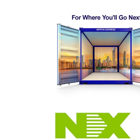
新
日
時
: