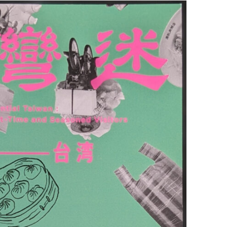
育兒‧教育
公車
親子出遊
縣中央區
日本料理
其他
犯罪預防‧遏止犯罪
計程車
文化‧風俗習慣
縣南區
義式料理
防災
移居海外
輕食
生活情報集結
萬一災害發生了怎麼辦？
自言自語
甜點
防患於未然