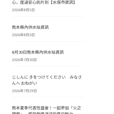
心，度過安心的片刻【水俣市資訊】
2026年8月5日
熊本縣內供水站資訊
2026年8月3日
8月30日熊本縣內供水站資訊
2026年7月30日
じしんに きをつけてください みなさ
んへ おねがい
2026年7月29日
熊本夏季代表性盛會！一起參加「火之
國祭」，感受熱情洋溢的夏日魅力