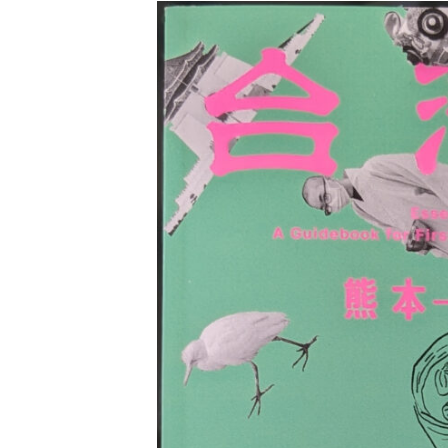
新
日
時
: