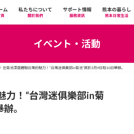
ーム
私たちについて
サポート情報
熊本の暮らし
首頁
關於我們
服務資訊
熊本日常生活
我們的期許
在政府機關首要辦理的手續
活動
語言學習
イベント・活動
廣告相關
日常生活
觀光
中文學習
在菊池深度體驗台灣的魅力！“台灣迷俱樂部in菊池”將於3月9日和10日舉辦。
隱私政策
醫療
購物
縣北區
日本文化
網站政策
交通
美食
熊本市區
多元文化研習
力！“台灣迷俱樂部in菊
舉辦。
經營者相關資訊
駕照
機場/航空公司
住屋‧不動產
天草區
中華/台灣料理
體驗‧工作坊
工作‧徵才
電車
美容‧健康
阿蘇區
純素/素食
體育運動