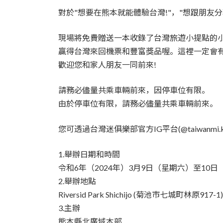
對於"想要在熊本就能體驗台灣!"，"想跟朋友
現場將免費贈送一本收錄了台灣旅遊小提點的
贏得台灣來回機票和豐富獎品喔。這裡一定會
歡迎您和家人朋友一同前來!
請務必儘量共乘車輛前來，因停車位有限。
由於停車位有限，請務必儘量共乘車輛前來。
您可透過台灣迷俱樂部官方IG平台(@taiwanmi.
1.舉辦日期和時間
令和6年（2024年）3月9日（星期六）至10日（
2.舉辦地點
Riversid Park Shichijo (菊池市七城町林原917-1)
3.主辦
熊本縣北廣域本部