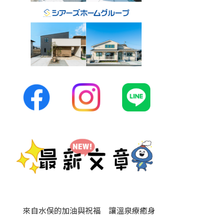
來自水俣的加油與祝福 讓溫泉療癒身