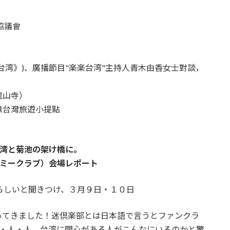
協議會
）
台湾》)、廣播節目"楽楽台湾"主持人青木由香女士對談，
龍山寺）
錄台灣旅遊小提點
湾と菊池の架け橋に。
ミークラブ）会場レポート
るらしいと聞きつけ、３月９日・１０日
ってきました！迷倶楽部とは日本語で言うとファンクラ
人・人・人。台湾に関心がある人がこんなにいるのかと驚