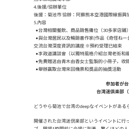
4.後援/協辦單位
後援：菊池市 協辦：阿蘇熊本空港國際線振興
5.內容
•台灣相關餐飲、商品銷售攤位（30多家店鋪
•與台灣居民以及暢銷書作家(作品《奇怪ねー
交流台灣深度資訊的講座 ※預約受理已結束
•李政道講談會（以獨特風格介紹台灣老街和
•免費贈送由青木由香女士監製的小冊子，收
•舉辦贏取台灣來回機票和獎品的抽獎活動
参加者が台
台湾迷倶楽部（
どうやら菊池で台湾のdeepなイベントがあ
開催された台湾迷倶楽部というイベントに行
ブ。開場1時間前に会場に到着。驚くほどの