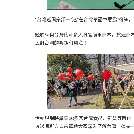
“台灣迷俱樂部ー“迷”在台灣華語中意爲”粉絲，
鑑於來自台灣的許多人將會前來熊本，於是熊
民對台灣的興趣和關注！
活動現場將彙集30多家台灣食品、雜貨等攤位
透過閒聊方式來幫助大家深入了解台灣。這是