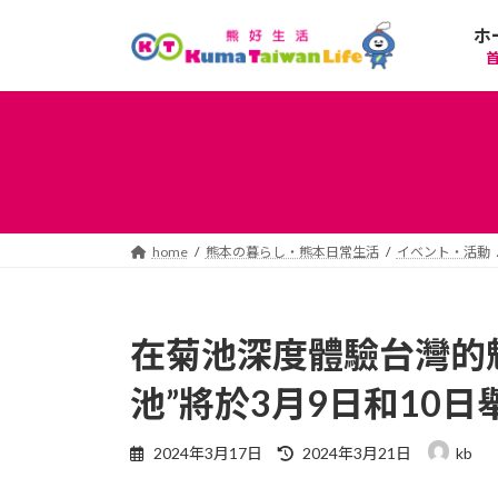
コ
ナ
ホ
ン
ビ
テ
ゲ
ン
ー
ツ
シ
へ
ョ
ス
ン
キ
に
ッ
移
プ
動
home
熊本の暮らし・熊本日常生活
イベント・活動
在菊池深度體驗台灣的魅
池”將於3月9日和10日
最
2024年3月17日
2024年3月21日
kb
終
更