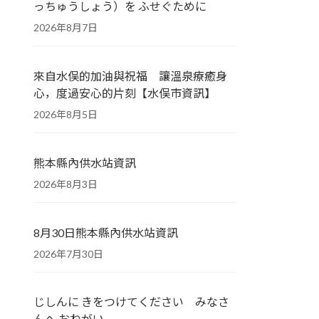
っちゅうしょう）を ふせぐために
2026年8月7日
來自水俣的加油與祝福 讓溫泉療癒身
心，度過安心的片刻【水俣市資訊】
2026年8月5日
熊本縣內供水站資訊
2026年8月3日
8月30日熊本縣內供水站資訊
2026年7月30日
じしんに きをつけてください みなさ
んへ おねがい