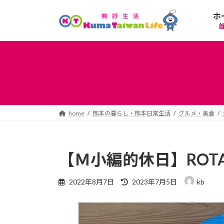
コ
ナ
ホ
ン
ビ
テ
ゲ
ン
ー
ツ
シ
へ
ョ
ス
ン
キ
に
ッ
移
プ
動
home
熊本の暮らし・熊本日常生活
グルメ・美食
【Ｍ小編的休日】ROTAR
最
2022年8月7日
2023年7月5日
kb
終
更
新
日