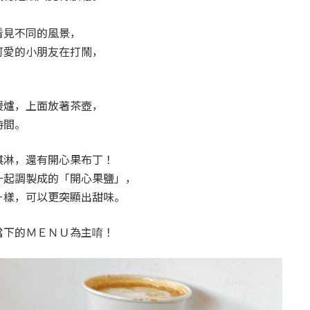
看見不同的風景，
可愛的小朋友在打鬧，
暖爐，上面放著茶壺，
時間。
淇淋，還有開心果布丁！
一起調製成的「開心果鹽」，
ㄧ樣，可以更突顯出甜味。
當下的ＭＥＮＵ為主唷！