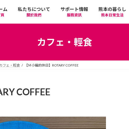
ーム
私たちについて
サポート情報
熊本の暮らし
首頁
關於我們
服務資訊
熊本日常生活
我們的期許
在政府機關首要辦理的手續
活動
語言學習
カフェ・輕食
廣告相關
日常生活
觀光
中文學習
カフェ・輕食
【Ｍ小編的休日】ROTARY COFFEE
隱私政策
醫療
購物
縣北區
日本文化
網站政策
交通
美食
熊本市區
多元文化研習
Y COFFEE
經營者相關資訊
駕照
機場/航空公司
住屋‧不動產
天草區
中華/台灣料理
體驗‧工作坊
工作‧徵才
電車
美容‧健康
阿蘇區
純素/素食
體育運動