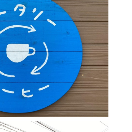
育兒‧教育
公車
親子出遊
縣中央區
日本料理
其他
犯罪預防‧遏止犯罪
計程車
文化‧風俗習慣
縣南區
義式料理
防災
移居海外
輕食
生活情報集結
萬一災害發生了怎麼辦？
自言自語
甜點
防患於未然