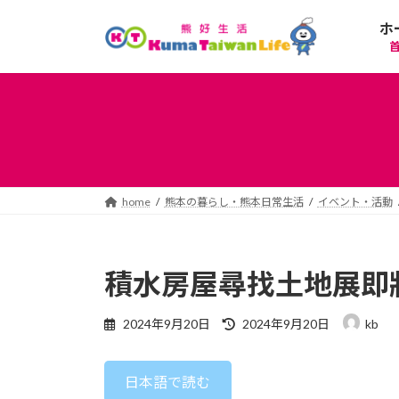
コ
ナ
ホ
ン
ビ
テ
ゲ
ン
ー
ツ
シ
へ
ョ
ス
ン
キ
に
ッ
移
プ
動
home
熊本の暮らし・熊本日常生活
イベント・活動
積水房屋尋找土地展即
最
2024年9月20日
2024年9月20日
kb
終
更
新
日本語で読む
日