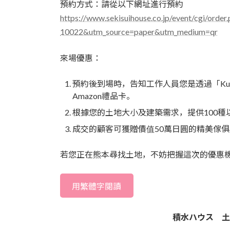
預約方式：請從以下網址進行預約
https://www.sekisuihouse.co.jp/event/cgi/ord
10022&utm_source=paper&utm_medium=qr
來場優惠：
預約後到場時，告知工作人員您是透過「KumaT
Amazon禮品卡。
根據您的土地大小及建築需求，提供100種
成交的顧客可獲贈價值50萬日圓的精美傢俱
若您正在熊本尋找土地，不妨把握這次的優惠
用繁體字閱讀
積水ハウス 土