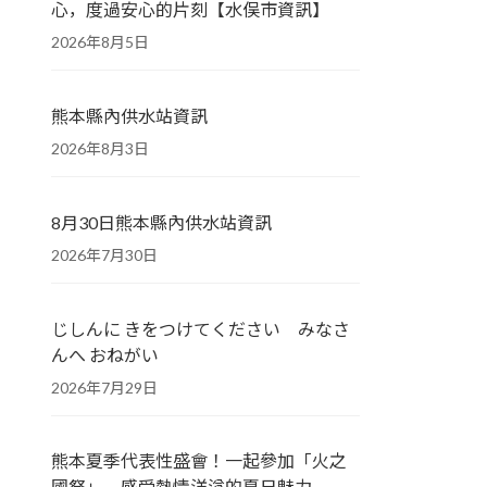
心，度過安心的片刻【水俣市資訊】
2026年8月5日
熊本縣內供水站資訊
2026年8月3日
8月30日熊本縣內供水站資訊
2026年7月30日
じしんに きをつけてください みなさ
んへ おねがい
2026年7月29日
熊本夏季代表性盛會！一起參加「火之
國祭」，感受熱情洋溢的夏日魅力