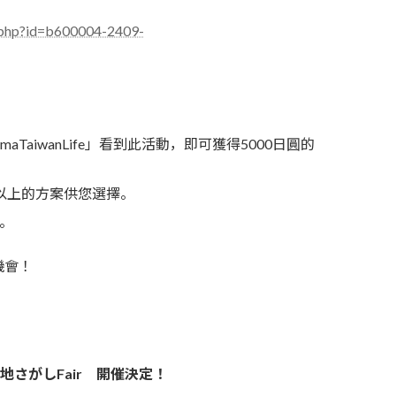
er.php?id=b600004-2409-
aiwanLife」看到此活動，即可獲得5000日圓的
以上的方案供您選擇。
。
機會！
地さがしFair 開催決定！