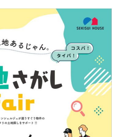
育兒‧教育
公車
親子出遊
縣中央區
日本料理
其他
犯罪預防‧遏止犯罪
計程車
文化‧風俗習慣
縣南區
義式料理
防災
移居海外
輕食
生活情報集結
萬一災害發生了怎麼辦？
自言自語
甜點
防患於未然