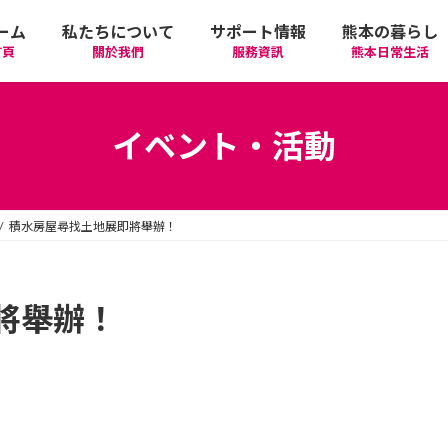
ーム
私たちについて
サポート情報
熊本の暮らし
首頁
關於我們
服務資訊
熊本日常生活
我們的期許
在政府機關首要辦理的手續
活動
語言學習
イベント・活動
廣告相關
日常生活
觀光
中文學習
積水房屋尋找土地展即將舉辦！
隱私政策
醫療
購物
縣北區
日本文化
網站政策
交通
美食
熊本市區
多元文化研習
將舉辦！
經營者相關資訊
駕照
機場/航空公司
住屋‧不動產
天草區
中華/台灣料理
體驗‧工作坊
工作‧徵才
電車
美容‧健康
阿蘇區
純素/素食
體育運動