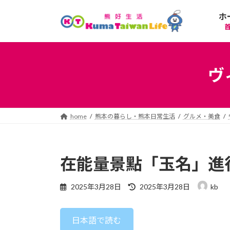
コ
ナ
ホ
ン
ビ
テ
ゲ
ン
ー
ツ
シ
へ
ョ
ヴ
ス
ン
キ
に
ッ
移
プ
動
home
熊本の暮らし・熊本日常生活
グルメ・美食
在能量景點「玉名」進
最
2025年3月28日
2025年3月28日
kb
終
更
新
日本語で読む
日