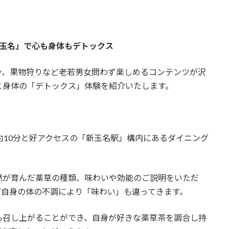
玉名」で心も身体もデトックス
ン、果物狩りなど老若男女問わず楽しめるコンテンツが沢
と身体の「デトックス」体験を紹介いたします。
約10分と好アクセスの「新玉名駅」構内にあるダイニング
然が育んだ薬草の種類、味わいや効能のご説明をいただ
ご自身の体の不調により「味わい」も違ってきます。
も召し上がることができ、自身が好きな薬草茶を調合し持