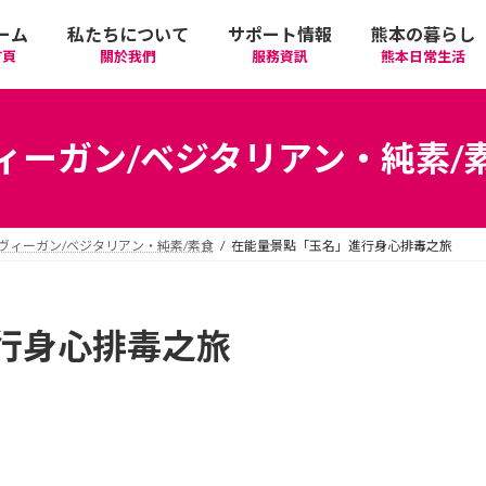
ーム
私たちについて
サポート情報
熊本の暮らし
首頁
關於我們
服務資訊
熊本日常生活
我們的期許
在政府機關首要辦理的手續
活動
語言學習
ィーガン/ベジタリアン・純素/
廣告相關
日常生活
觀光
中文學習
ヴィーガン/ベジタリアン・純素/素食
在能量景點「玉名」進行身心排毒之旅
隱私政策
醫療
購物
縣北區
日本文化
網站政策
交通
美食
熊本市區
多元文化研習
行身心排毒之旅
經營者相關資訊
駕照
機場/航空公司
住屋‧不動產
天草區
中華/台灣料理
體驗‧工作坊
工作‧徵才
電車
美容‧健康
阿蘇區
純素/素食
體育運動