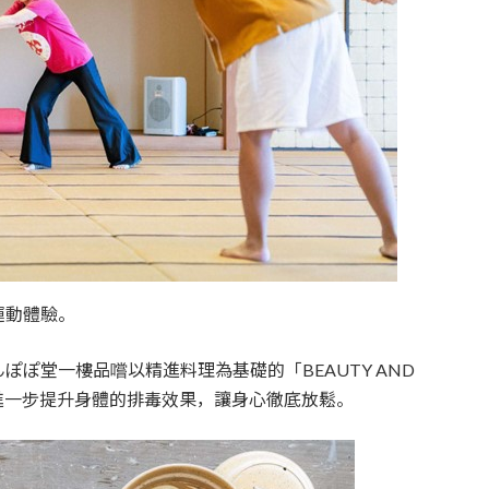
運動體驗。
ぽ堂一樓品嚐以精進料理為基礎的「BEAUTY AND
午餐)」，進一步提升身體的排毒效果，讓身心徹底放鬆。