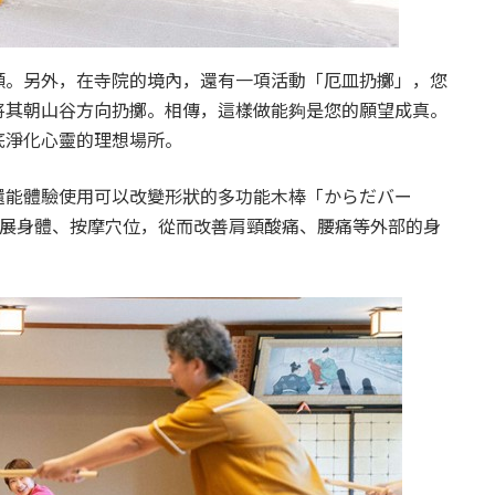
願。另外，在寺院的境內，還有一項活動「厄皿扔擲」，您
將其朝山谷方向扔擲。相傳，這樣做能夠是您的願望成真。
底淨化心靈的理想場所。
還能體驗使用可以改變形狀的多功能木棒「からだバー
伸展身體、按摩穴位，從而改善肩頸酸痛、腰痛等外部的身