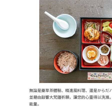
無論是藥草茶體驗、精進風料理、還是からだ
並藉由敲響大梵鐘祈願，讓您的心靈得以洗滌
能量。