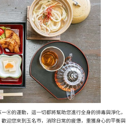
バーⓇ的運動，這一切都將幫助您進行全身的排毒與淨化，
。歡迎您來到玉名市，消除日常的疲憊，重獲身心的平衡與