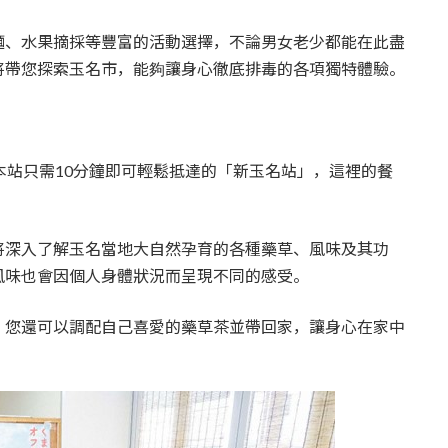
育兒‧教育
公車
親子出遊
縣中央區
日本料理
其他
麵、水果摘採等豐富的活動選擇，不論男女老少都能在此盡
將帶您探索玉名市，能夠讓身心徹底排毒的各項獨特體驗。
犯罪預防‧遏止犯罪
計程車
文化‧風俗習慣
縣南區
義式料理
防災
移居海外
輕食
本站只需10分鐘即可輕鬆抵達的「新玉名站」，這裡的餐
生活情報集結
萬一災害發生了怎麼辦？
自言自語
甜點
將深入了解玉名當地大自然孕育的各種藥草、風味及其功
風味也會因個人身體狀況而呈現不同的感受。
防患於未然
，您還可以調配自己喜愛的藥草茶並帶回家，讓身心在家中