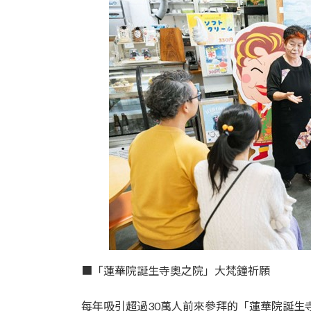
■「蓮華院誕生寺奧之院」大梵鐘祈願
每年吸引超過30萬人前來參拜的「蓮華院誕生