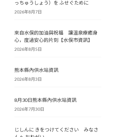
っちゅうしょう）を ふせぐために
2026年8月7日
來自水俣的加油與祝福 讓溫泉療癒身
心，度過安心的片刻【水俣市資訊】
2026年8月5日
熊本縣內供水站資訊
2026年8月3日
8月30日熊本縣內供水站資訊
2026年7月30日
じしんに きをつけてください みなさ
んへ おねがい