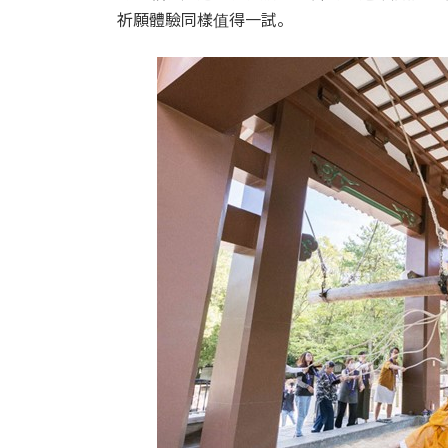
祈願體驗同樣值得一試。