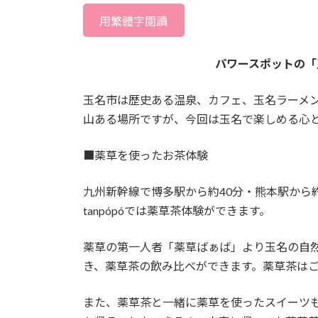
用繁體字閱讀
パワースポットの「
玉名市は歴史ある温泉、カフェ、玉名ラーメ
山ある場所ですが、今回は玉名で楽しめる心
■薬草を使ったお茶体験
九州新幹線で博多駅から約40分・熊本駅から
tanpópóでは薬草茶体験ができます。
薬草の第一人者「薬草ばぁば」より玉名の自
き、薬草茶の飲み比べができます。薬草茶は
また、薬草茶と一緒に薬草を使ったスイーツ