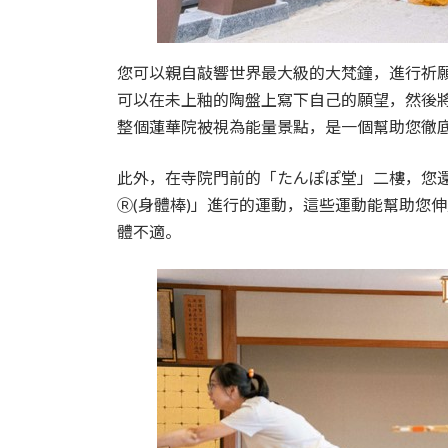
您可以親自敲響世界最大級的大梵鐘，進行祈
可以在未上釉的陶盤上寫下自己的願望，然後
整個蓮華院被視為能量景點，是一個幫助您徹
此外，在寺院門前的「たんぽぽ堂」二樓，您
Ⓡ(身體棒)」進行的運動，這些運動能幫助您
體不適。