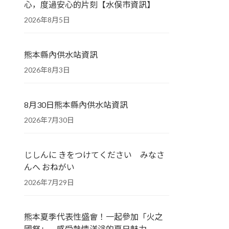
心，度過安心的片刻【水俣市資訊】
2026年8月5日
熊本縣內供水站資訊
2026年8月3日
8月30日熊本縣內供水站資訊
2026年7月30日
じしんに きをつけてください みなさ
んへ おねがい
2026年7月29日
熊本夏季代表性盛會！一起參加「火之
國祭」，感受熱情洋溢的夏日魅力