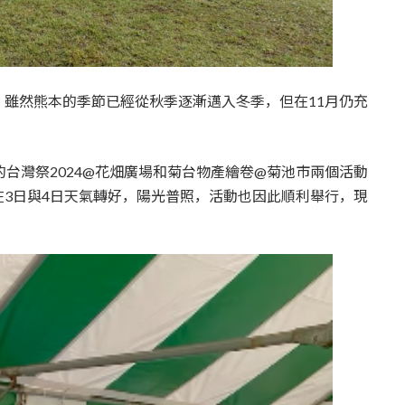
雖然熊本的季節已經從秋季逐漸邁入冬季，但在11月仍充
的台灣祭2024@花畑廣場和菊台物產繪卷@菊池市兩個活動
3日與4日天氣轉好，陽光普照，活動也因此順利舉行，現