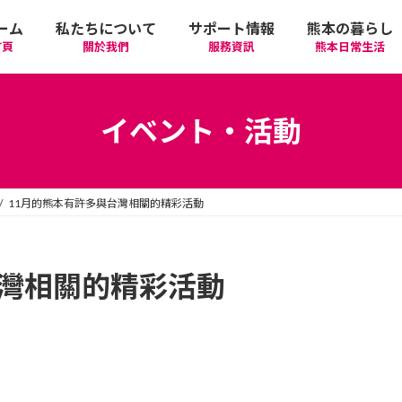
ーム
私たちについて
サポート情報
熊本の暮らし
首頁
關於我們
服務資訊
熊本日常生活
我們的期許
在政府機關首要辦理的手續
活動
語言學習
イベント・活動
廣告相關
日常生活
觀光
中文學習
11月的熊本有許多與台灣相關的精彩活動
隱私政策
醫療
購物
縣北區
日本文化
網站政策
交通
美食
熊本市區
多元文化研習
台灣相關的精彩活動
經營者相關資訊
駕照
機場/航空公司
住屋‧不動產
天草區
中華/台灣料理
體驗‧工作坊
工作‧徵才
電車
美容‧健康
阿蘇區
純素/素食
體育運動