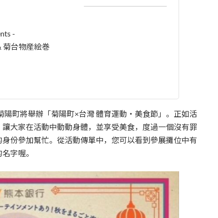
nts -
FES.& 菊台物産絵巻
菊陽町將舉辦「菊陽町×台灣 體育運動・美食節」。正如活
，讓大家在活動中動動身體，並享受美食，度過一個沒有罪
的身份參加幫忙。從活動傳單中，您可以看到參展攤位中有
的名字喔。