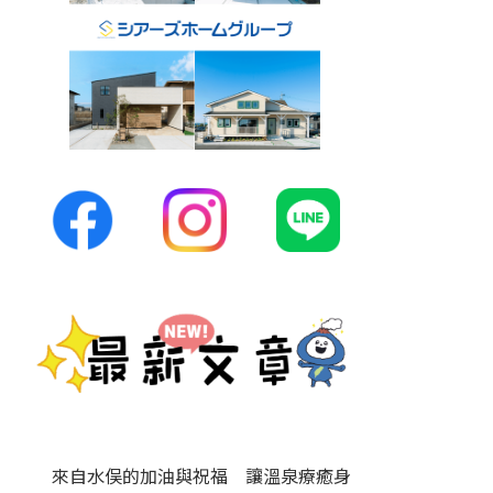
來自水俣的加油與祝福 讓溫泉療癒身