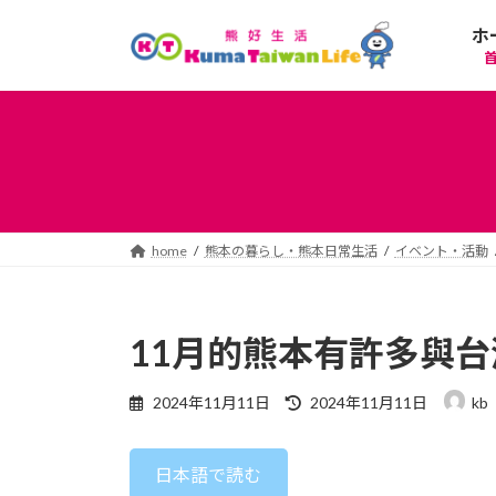
コ
ナ
ホ
ン
ビ
テ
ゲ
ン
ー
ツ
シ
へ
ョ
ス
ン
キ
に
ッ
移
プ
動
home
熊本の暮らし・熊本日常生活
イベント・活動
11月的熊本有許多與
最
2024年11月11日
2024年11月11日
kb
終
更
新
日本語で読む
日