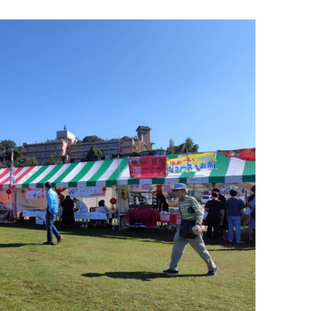
育兒‧教育
公車
親子出遊
縣中央區
日本料理
其他
犯罪預防‧遏止犯罪
計程車
文化‧風俗習慣
縣南區
義式料理
防災
移居海外
輕食
生活情報集結
萬一災害發生了怎麼辦？
自言自語
甜點
防患於未然