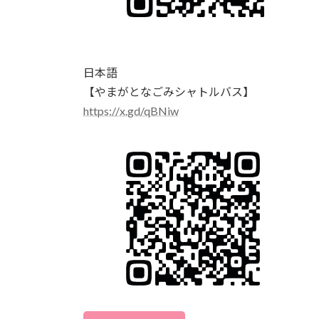
日本語
【やまがとなごみシャトルバス】
https://x.gd/qBNiw