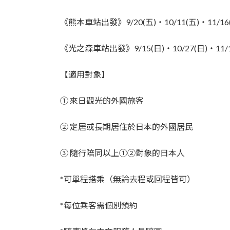
《熊本車站出發》9/20(五)・10/11(五)・11/16(六
《光之森車站出發》9/15(日)・10/27(日)・11/17(
【適用對象】
① 來日觀光的外國旅客
② 定居或長期居住於日本的外國居民
③ 隨行陪同以上①②對象的日本人
*可單程搭乘（無論去程或回程皆可）
*每位乘客需個別預約