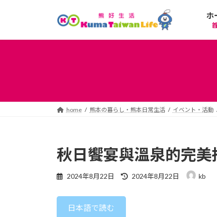
コ
ナ
ホ
ン
ビ
テ
ゲ
ン
ー
ツ
シ
へ
ョ
ス
ン
キ
に
ッ
移
プ
動
home
熊本の暮らし・熊本日常生活
イベント・活動
秋日饗宴與溫泉的完美
最
2024年8月22日
2024年8月22日
kb
終
更
新
日本語で読む
日