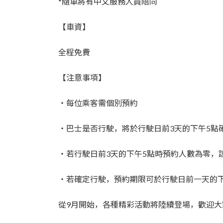
*隨車將有中文服務人員陪同
【車資】
全程免費
【注意事項】
・每位乘客需個別預約
・巴士是否行駛，將於行駛日前3天的下午5點
・若行駛日前3天的下午5點時預約人數為零，
・若確定行駛，預約期限可於行駛日前一天的
從9月開始，各種精彩活動將陸續登場，歡迎