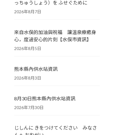
っちゅうしょう）を ふせぐために
2026年8月7日
來自水俣的加油與祝福 讓溫泉療癒身
心，度過安心的片刻【水俣市資訊】
2026年8月5日
熊本縣內供水站資訊
2026年8月3日
8月30日熊本縣內供水站資訊
2026年7月30日
じしんに きをつけてください みなさ
んへ おねがい