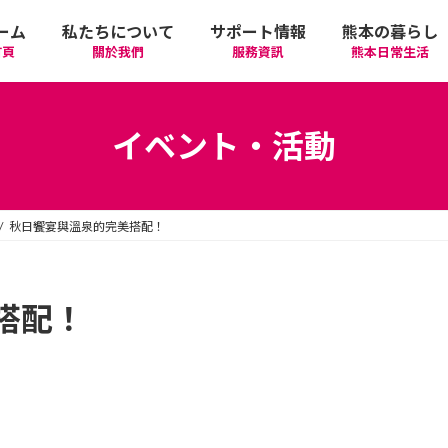
ーム
私たちについて
サポート情報
熊本の暮らし
首頁
關於我們
服務資訊
熊本日常生活
我們的期許
在政府機關首要辦理的手續
活動
語言學習
イベント・活動
廣告相關
日常生活
觀光
中文學習
秋日饗宴與溫泉的完美搭配！
隱私政策
醫療
購物
縣北區
日本文化
網站政策
交通
美食
熊本市區
多元文化研習
搭配！
經營者相關資訊
駕照
機場/航空公司
住屋‧不動產
天草區
中華/台灣料理
體驗‧工作坊
工作‧徵才
電車
美容‧健康
阿蘇區
純素/素食
體育運動