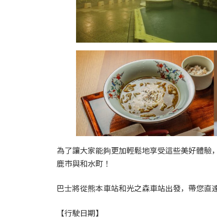
為了讓大家能夠更加輕鬆地享受這些美好體驗
鹿市與和水町！
巴士將從熊本車站和光之森車站出發，帶您直
【行駛日期】