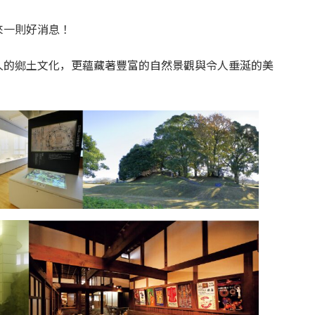
育兒‧教育
公車
親子出遊
縣中央區
日本料理
其他
來一則好消息！
久的鄉土文化，更蘊藏著豐富的自然景觀與令人垂涎的美
犯罪預防‧遏止犯罪
計程車
文化‧風俗習慣
縣南區
義式料理
防災
移居海外
輕食
生活情報集結
萬一災害發生了怎麼辦？
自言自語
甜點
防患於未然