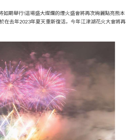
育兒‧教育
公車
親子出遊
縣中央區
日本料理
其他
也將如期舉行!這場盛大燦爛的煙火盛會將再次絢麗點亮熊本
於在去年2023年夏天重新復活，今年江津湖花火大會將再
犯罪預防‧遏止犯罪
計程車
文化‧風俗習慣
縣南區
義式料理
防災
移居海外
輕食
生活情報集結
萬一災害發生了怎麼辦？
自言自語
甜點
防患於未然