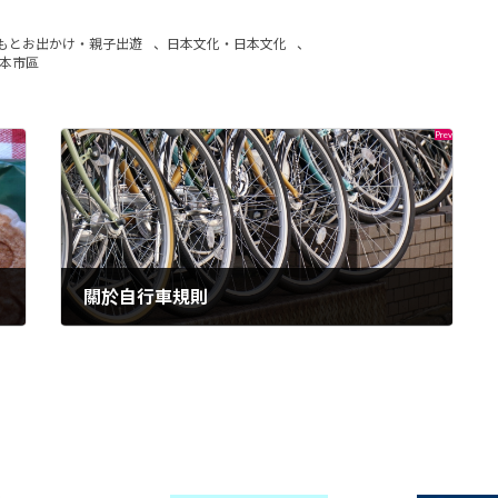
もとお出かけ・親子出遊
、
日本文化・日本文化
、
本市區
關於自行車規則
2024年6月24日