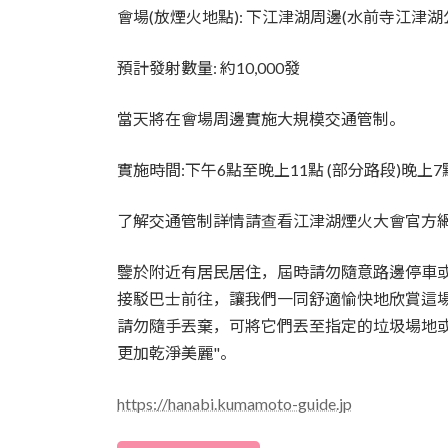
會場(放煙火地點): 下江津湖周邊(水前寺江津湖
預計發射數量: 約10,000發
當天將在會場周邊實施大規模交通管制。
實施時間:下午6點至晚上11點 (部分路段)晚上7
了解交通管制詳情請查看江津湖煙火大會官方
鑒於附近有居民居住，屆時請勿隨意路邊停車
接駁巴士前往，讓我們一同舒適愉快地欣賞這
請勿隨手丟棄，可將它們丟至指定的垃圾場地
更加乾淨美麗"。
https://hanabi.kumamoto-guide.jp