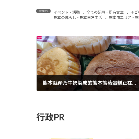
イベント・活動
、
全ての記事・所有文章
、
子ど
熊本の暮らし・熊本日常生活
、
熊本市エリア・熊
熊本縣産乃牛奶製成的熊本熊蒸蛋糕正在熱賣中！
2024年6月19日
行政PR