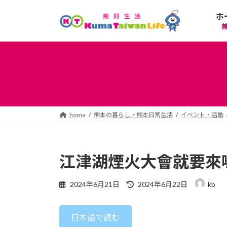
コ
ナ
ホ
ン
ビ
テ
ゲ
ン
ー
ツ
シ
へ
ョ
ス
ン
キ
に
ッ
移
プ
動
home
熊本の暮らし・熊本日常生活
イベント・活動
江津湖煙火大會就要來
最
2024年6月21日
2024年6月22日
kb
終
更
新
日本語で読む
日