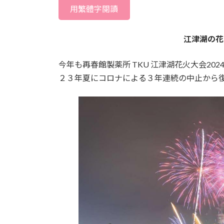
用繁體字閱讀
江津湖の花
今年も再春館製薬所 TKU 江津湖花火大会2
２３年夏にコロナによる３年連続の中止から