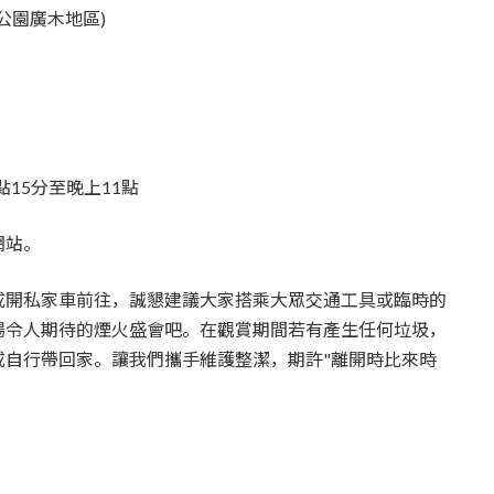
公園廣木地區)
點15分至晚上11點
網站。
或開私家車前往，誠懇建議大家搭乘大眾交通工具或臨時的
場令人期待的煙火盛會吧。在觀賞期間若有產生任何垃圾，
或自行帶回家。讓我們攜手維護整潔，期許"離開時比來時