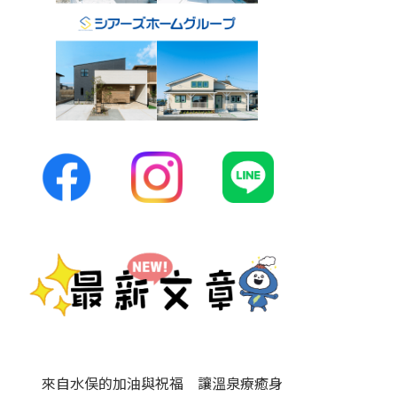
來自水俣的加油與祝福 讓溫泉療癒身