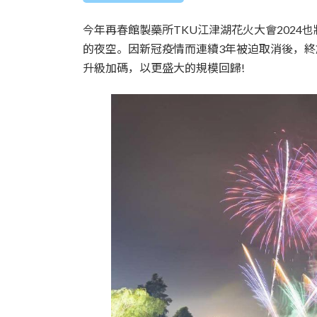
時
:
今年再春館製藥所TKU江津湖花火大會2024
的夜空。因新冠疫情而連續3年被迫取消後，終
升級加碼，以更盛大的規模回歸!