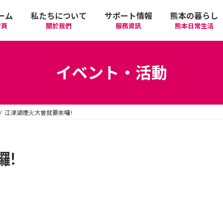
ーム
私たちについて
サポート情報
熊本の暮らし
首頁
關於我們
服務資訊
熊本日常生活
我們的期許
在政府機關首要辦理的手續
活動
語言學習
イベント・活動
廣告相關
日常生活
觀光
中文學習
江津湖煙火大會就要來囉!
隱私政策
醫療
購物
縣北區
日本文化
網站政策
交通
美食
熊本市區
多元文化研習
囉!
經營者相關資訊
駕照
機場/航空公司
住屋‧不動產
天草區
中華/台灣料理
體驗‧工作坊
工作‧徵才
電車
美容‧健康
阿蘇區
純素/素食
體育運動