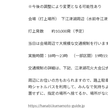
※今後の調整により変更となる可能性あり
会場（打上場所） 下江津湖周辺（水前寺江津
打上発数 約10,000発（予定）
当日は会場周辺で大規模な交通規制を行いま
実施時間：18時～23時 （一部区間）19時15
交通規制の詳細は、下記、江津湖花火大会公式
周辺にお住いの方もおられますので、路上駐
時シャトルバスを利用して、みんなで気持ち
置せずに、指定の場所へ捨てるか、場所がな
https://hanabi.kumamoto-guide.jp