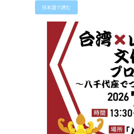
新
日本語で読む
日
時
: