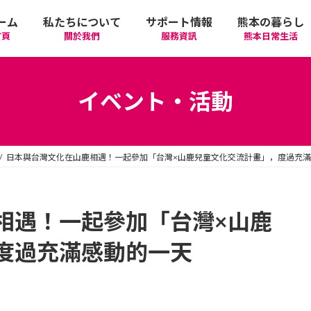
ーム
私たちについて
サポート情報
熊本の暮らし
首頁
關於我們
服務資訊
熊本日常生活
我們的期許
在政府機關首要辦理的手續
活動
語言學習
イベント・活動
廣告相關
日常生活
觀光
中文學習
日本與台灣文化在山鹿相遇！一起參加「台灣×山鹿兒童文化交流計畫」，度過充
隱私政策
醫療
購物
縣北區
日本文化
網站政策
交通
美食
熊本市區
多元文化研習
相遇！一起參加「台灣×山鹿
度過充滿感動的一天
經營者相關資訊
駕照
機場/航空公司
住屋‧不動產
天草區
中華/台灣料理
體驗‧工作坊
工作‧徵才
電車
美容‧健康
阿蘇區
純素/素食
體育運動