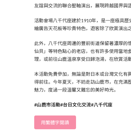
友誼與交流的聯合壓軸演出，展現跨越國界與
活動會場八千代座建於1910年，是一座極具
繪廣告天花板等珍貴特色，遊客除了欣賞演出
此外，八千代座周邊的豐前街道保留著濃厚的
仙貝」等特色點心的老店，也有許多使用當地
理，或前往山鹿溫泉享受日歸泡湯，在欣賞活
本活動免費參加，無論是對日本或台灣文化有
得前往。今年夏天，不妨走訪山鹿市，在充滿
魅力，度過一段溫馨又難忘的美好時光。
#山鹿市活動#台日文化交流#八千代座
用繁體字閱讀