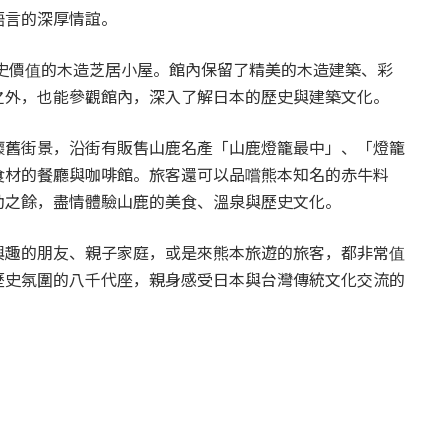
語言的深厚情誼。
歷史價值的木造芝居小屋。館內保留了精美的木造建築、彩
之外，也能參觀館內，深入了解日本的歷史與建築文化。
懷舊街景，沿街有販售山鹿名產「山鹿燈籠最中」、「燈籠
食材的餐廳與咖啡館。旅客還可以品嚐熊本知名的赤牛料
動之餘，盡情體驗山鹿的美食、溫泉與歷史文化。
興趣的朋友、親子家庭，或是來熊本旅遊的旅客，都非常值
歷史氛圍的八千代座，親身感受日本與台灣傳統文化交流的