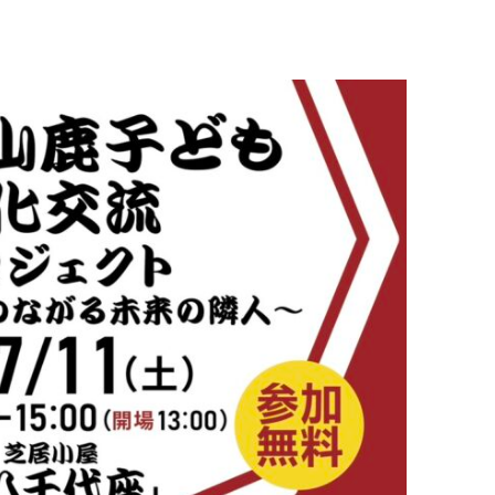
育兒‧教育
公車
親子出遊
縣中央區
日本料理
其他
犯罪預防‧遏止犯罪
計程車
文化‧風俗習慣
縣南區
義式料理
防災
移居海外
輕食
生活情報集結
萬一災害發生了怎麼辦？
自言自語
甜點
防患於未然