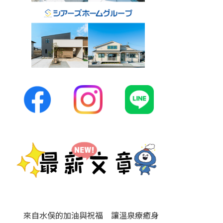
來自水俣的加油與祝福 讓溫泉療癒身