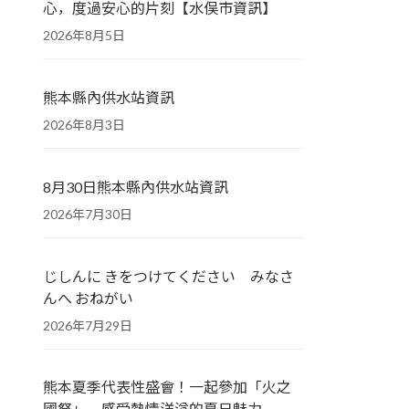
心，度過安心的片刻【水俣市資訊】
2026年8月5日
熊本縣內供水站資訊
2026年8月3日
8月30日熊本縣內供水站資訊
2026年7月30日
じしんに きをつけてください みなさ
んへ おねがい
2026年7月29日
熊本夏季代表性盛會！一起參加「火之
國祭」，感受熱情洋溢的夏日魅力