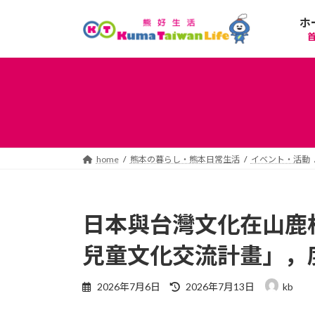
コ
ナ
ホ
ン
ビ
テ
ゲ
ン
ー
ツ
シ
へ
ョ
ス
ン
キ
に
ッ
移
プ
動
home
熊本の暮らし・熊本日常生活
イベント・活動
日本與台灣文化在山鹿
兒童文化交流計畫」，
最
2026年7月6日
2026年7月13日
kb
終
更