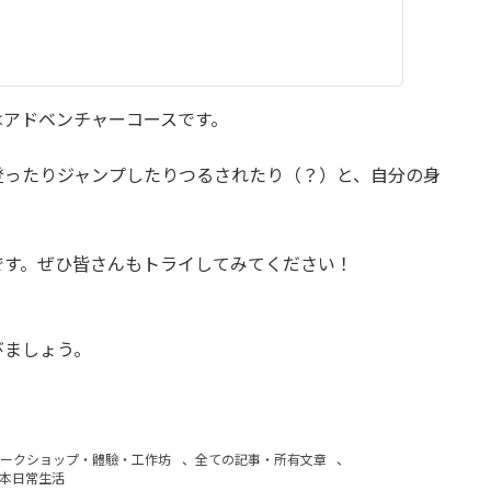
はアドベンチャーコースです。
登ったりジャンプしたりつるされたり（？）と、自分の身
。
です。ぜひ皆さんもトライしてみてください！
びましょう。
ワークショップ・體驗‧工作坊
、
全ての記事・所有文章
、
本日常生活