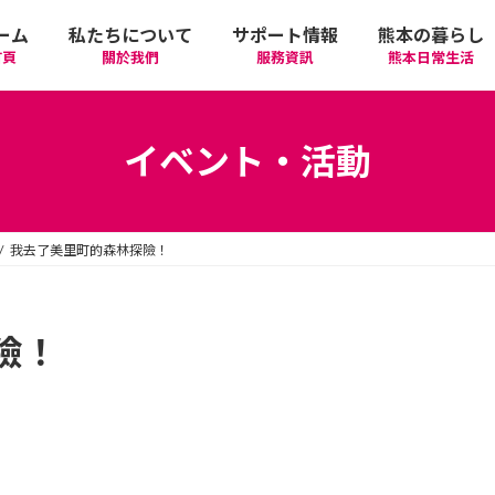
ーム
私たちについて
サポート情報
熊本の暮らし
首頁
關於我們
服務資訊
熊本日常生活
我們的期許
在政府機關首要辦理的手續
活動
語言學習
イベント・活動
廣告相關
日常生活
觀光
中文學習
我去了美里町的森林探險！
隱私政策
醫療
購物
縣北區
日本文化
網站政策
交通
美食
熊本市區
多元文化研習
險！
經營者相關資訊
駕照
機場/航空公司
住屋‧不動產
天草區
中華/台灣料理
體驗‧工作坊
工作‧徵才
電車
美容‧健康
阿蘇區
純素/素食
體育運動