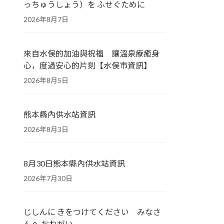
っちゅうしょう）を ふせぐために
2026年8月7日
來自水俣的加油與祝福 讓溫泉療癒身
心，度過安心的片刻【水俣市資訊】
2026年8月5日
熊本縣內供水站資訊
2026年8月3日
8月30日熊本縣內供水站資訊
2026年7月30日
じしんに きをつけてください みなさ
んへ おねがい