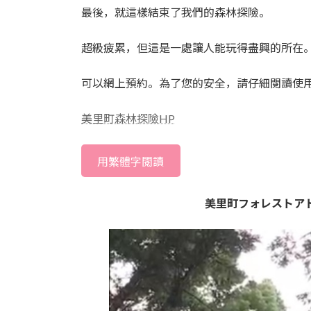
最後，就這樣結束了我們的森林探險。
超級疲累，但這是一處讓人能玩得盡興的所在
可以網上預約。為了您的安全，請仔細閱讀使
美里町森林探險HP
用繁體字閱讀
美里町フォレストア