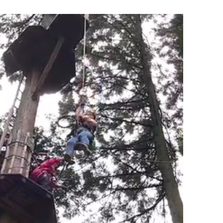
育兒‧教育
公車
親子出遊
縣中央區
日本料理
其他
犯罪預防‧遏止犯罪
計程車
文化‧風俗習慣
縣南區
義式料理
防災
移居海外
輕食
生活情報集結
萬一災害發生了怎麼辦？
自言自語
甜點
防患於未然