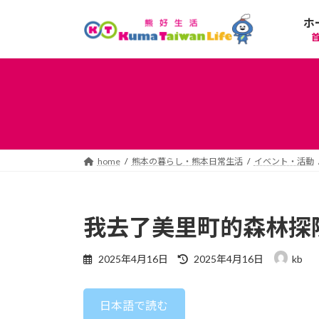
コ
ナ
ホ
ン
ビ
テ
ゲ
ン
ー
ツ
シ
へ
ョ
ス
ン
キ
に
ッ
移
プ
動
home
熊本の暮らし・熊本日常生活
イベント・活動
我去了美里町的森林探
最
2025年4月16日
2025年4月16日
kb
終
更
新
日本語で読む
日