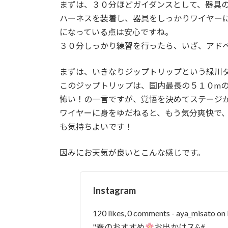
まずは、３０分ほどガイダンスとして、器具
ハーネスを装着し、器具をしっかりワイヤー
になっている点は安心ですね。
３０分しっかり練習を行ったら、いざ、アド
まずは、いきなりジップトリップという緑川
このジップトリップは、国内最長の５１０m
怖い！の一言ですが、覚悟を決めてステージ
ワイヤーに身をゆだねると、もう気分爽快で
も気持ちよいです！
因みにお天気が良いとこんな感じです。
Instagram
120 likes, 0 comments - aya_misato on
"春のおすすめ
お出かけス&#…