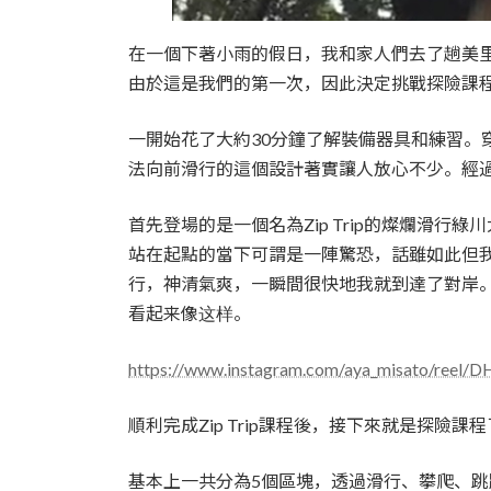
在一個下著小雨的假日，我和家人們去了趟美
由於這是我們的第一次，因此決定挑戰探險課程+Z
一開始花了大約30分鐘了解裝備器具和練習。
法向前滑行的這個設計著實讓人放心不少。經過
首先登場的是一個名為Zip Trip的燦爛滑行綠川
站在起點的當下可謂是一陣驚恐，話雖如此但
行，神清氣爽，一瞬間很快地我就到達了對岸。
看起来像这样。
https://www.instagram.com/aya_misato/reel
順利完成Zip Trip課程後，接下來就是探險課
基本上一共分為5個區塊，透過滑行、攀爬、