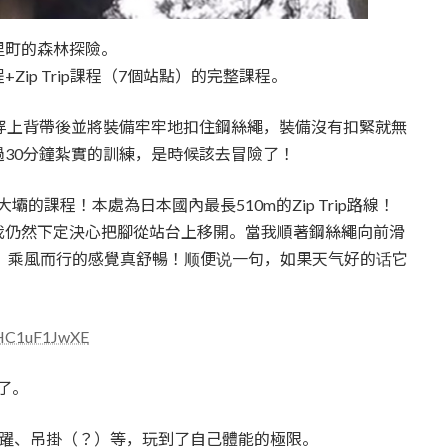
里町的森林探險。
ip Trip課程（7個站點）的完整課程。
穿上背帶後並將裝備牢牢地扣住鋼絲繩，裝備沒有扣緊就無
30分鐘紮實的訓練，是時候該去冒險了！
大壩的課程！本處為日本國內最長510m的Zip Trip路線！
我仍然下定決心把腳從站台上移開。當我順著鋼絲繩向前滑
 乘風而行的感覺真舒暢！顺便说一句，如果天气好的话它
/DHC1uF1JwXE
程了。
跳躍、吊掛（？）等，玩到了自己體能的極限。