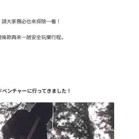
。請大家務必也來探險一番！
用條款再來一趟安全玩樂行程。
ドベンチャーに行ってきました！