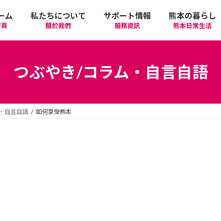
ーム
私たちについて
サポート情報
熊本の暮らし
首頁
關於我們
服務資訊
熊本日常生活
我們的期許
在政府機關首要辦理的手續
活動
語言學習
つぶやき/コラム・自言自語
廣告相關
日常生活
觀光
中文學習
・自言自語
如何享受熊本
隱私政策
醫療
購物
縣北區
日本文化
網站政策
交通
美食
熊本市區
多元文化研習
經營者相關資訊
駕照
機場/航空公司
住屋‧不動產
天草區
中華/台灣料理
體驗‧工作坊
工作‧徵才
電車
美容‧健康
阿蘇區
純素/素食
體育運動