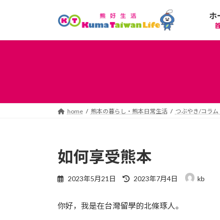
コ
ナ
ホ
ン
ビ
テ
ゲ
ン
ー
ツ
シ
へ
ョ
ス
ン
キ
に
ッ
移
プ
動
home
熊本の暮らし・熊本日常生活
つぶやき/コラム
如何享受熊本
最
2023年5月21日
2023年7月4日
kb
終
更
你好，我是在台灣留學的北條琢人。
新
日