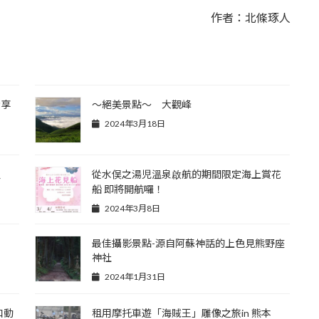
作者：北條琢人
情享
～絕美景點～ 大觀峰
2024年3月18日
溫
從水俣之湯児溫泉啟航的期間限定海上賞花
船 即將開航囉！
2024年3月8日
最佳攝影景點-源自阿蘇神話的上色見熊野座
神社
2024年1月31日
和動
租用摩托車遊「海賊王」雕像之旅in 熊本