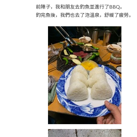
時
前陣子，我和朋友去釣魚並進行了BBQ。
:
釣完魚後，我們也去了泡溫泉，舒緩了疲勞。