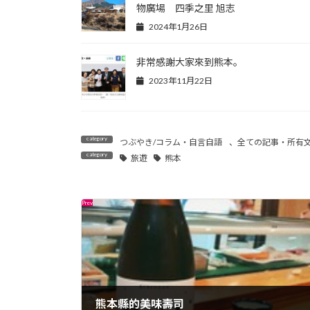
物廣場 四季之里 旭志
2024年1月26日
非常感謝大家來到熊本。
2023年11月22日
つぶやき/コラム・自言自語
、
全ての記事・所有
旅遊
熊本
熊本縣的美味壽司