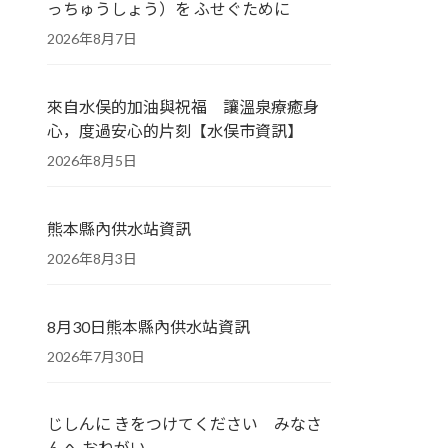
っちゅうしょう）を ふせぐために
2026年8月7日
來自水俣的加油與祝福 讓溫泉療癒身
心，度過安心的片刻【水俣市資訊】
2026年8月5日
熊本縣內供水站資訊
2026年8月3日
8月30日熊本縣內供水站資訊
2026年7月30日
じしんに きをつけてください みなさ
んへ おねがい