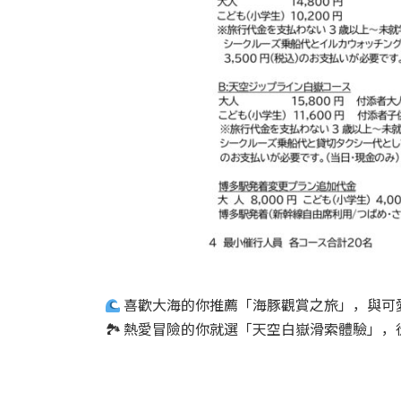
喜歡大海的你推薦「海豚觀賞之旅」，與可
🏞 熱愛冒險的你就選「天空白嶽滑索體驗」