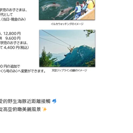
愛的野生海豚近距離接觸
，從高空俯瞰美麗風景