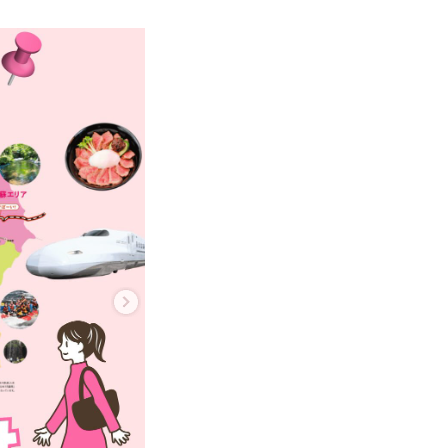
育兒‧教育
公車
親子出遊
縣中央區
日本料理
其他
犯罪預防‧遏止犯罪
計程車
文化‧風俗習慣
縣南區
義式料理
防災
移居海外
輕食
生活情報集結
萬一災害發生了怎麼辦？
自言自語
甜點
防患於未然