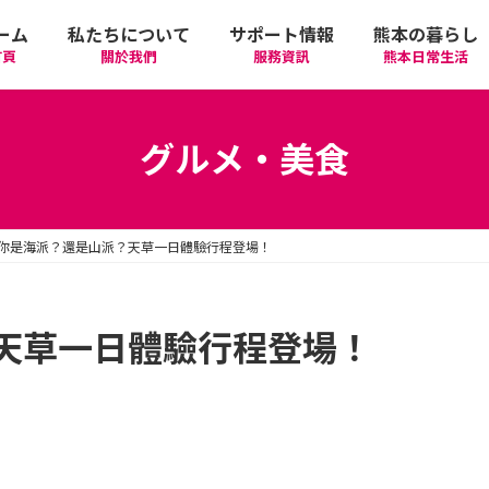
ーム
私たちについて
サポート情報
熊本の暮らし
首頁
關於我們
服務資訊
熊本日常生活
我們的期許
在政府機關首要辦理的手續
活動
語言學習
グルメ・美食
廣告相關
日常生活
觀光
中文學習
你是海派？還是山派？天草一日體驗行程登場！
隱私政策
醫療
購物
縣北區
日本文化
網站政策
交通
美食
熊本市區
多元文化研習
天草一日體驗行程登場！
經營者相關資訊
駕照
機場/航空公司
住屋‧不動產
天草區
中華/台灣料理
體驗‧工作坊
工作‧徵才
電車
美容‧健康
阿蘇區
純素/素食
體育運動