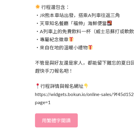
行程還包含：
・JR熊本車站出發，搭乘A列車往返三角
・天草知名餐廳「福伸」海鮮便當
・A列車上的免費飲料一杯（威士忌蘇打或軟
・專屬紀念徽章
・來自在地的溫暖小禮物
不管是與好友還是家人，都能留下難忘的夏日
趕快手刀報名吧！
行程詳情與報名網址
https://widgets.bokun.io/online-sales/9f45d
page=1
用繁體字閱讀