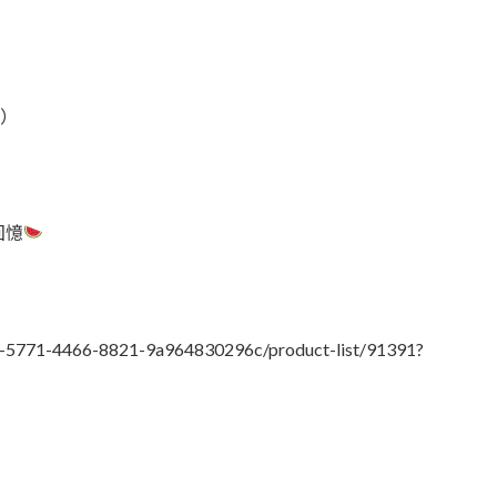
飲）
回憶
152-5771-4466-8821-9a964830296c/product-list/91391?