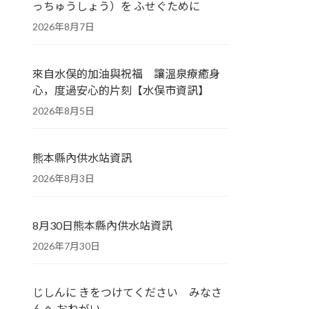
っちゅうしょう）を ふせぐために
2026年8月7日
來自水俣的加油與祝福 讓溫泉療癒身
心，度過安心的片刻【水俣市資訊】
2026年8月5日
熊本縣內供水站資訊
2026年8月3日
8月30日熊本縣內供水站資訊
2026年7月30日
じしんに きをつけてください みなさ
んへ おねがい