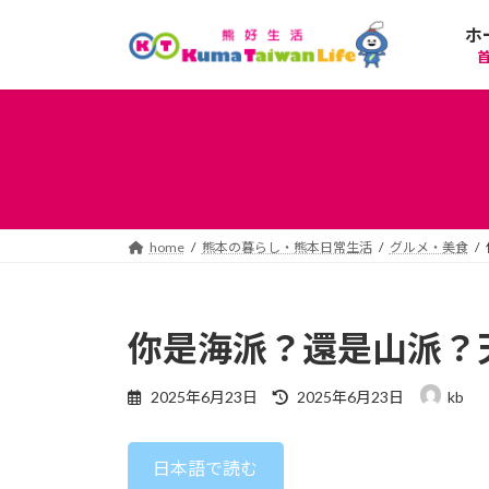
コ
ナ
ホ
ン
ビ
テ
ゲ
ン
ー
ツ
シ
へ
ョ
ス
ン
キ
に
ッ
移
プ
動
home
熊本の暮らし・熊本日常生活
グルメ・美食
你是海派？還是山派？
最
2025年6月23日
2025年6月23日
kb
終
更
新
日本語で読む
日