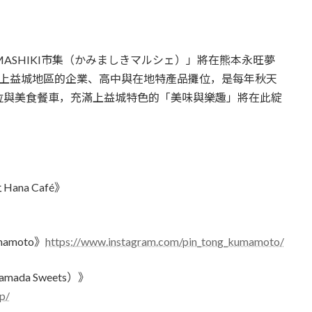
育兒‧教育
公車
親子出遊
縣中央區
日本料理
其他
IMASHIKI市集（かみましきマルシェ）」將在熊本永旺夢
犯罪預防‧遏止犯罪
計程車
文化‧風俗習慣
縣南區
義式料理
合了上益城地區的企業、高中與在地特產品攤位，是每年秋天
位與美食餐車，充滿上益城特色的「美味與樂趣」將在此綻
防災
移居海外
輕食
生活情報集結
萬一災害發生了怎麼辦？
自言自語
甜點
a Café》
防患於未然
amoto》
https://www.instagram.com/pin_tong_kumamoto/
a Sweets）》
p/