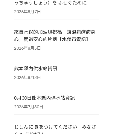
っちゅうしょう）を ふせぐために
2026年8月7日
來自水俣的加油與祝福 讓溫泉療癒身
心，度過安心的片刻【水俣市資訊】
2026年8月5日
熊本縣內供水站資訊
2026年8月3日
8月30日熊本縣內供水站資訊
2026年7月30日
じしんに きをつけてください みなさ
んへ おねがい