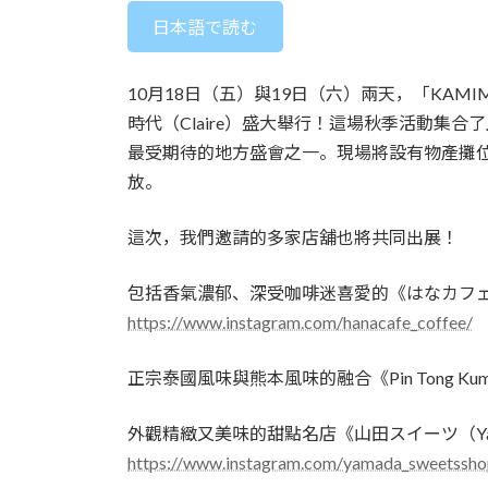
新
日本語で読む
日
時
:
10月18日（五）與19日（六）兩天，「KAM
時代（Claire）盛大舉行！這場秋季活動集
最受期待的地方盛會之一。現場將設有物產攤
放。
這次，我們邀請的多家店舖也將共同出展！
包括香氣濃郁、深受咖啡迷喜愛的《はなカフェHan
https://www.instagram.com/hanacafe_coffee/
正宗泰國風味與熊本風味的融合《Pin Tong Kum
外觀精緻又美味的甜點名店《山田スイーツ（Yamad
https://www.instagram.com/yamada_sweetssho