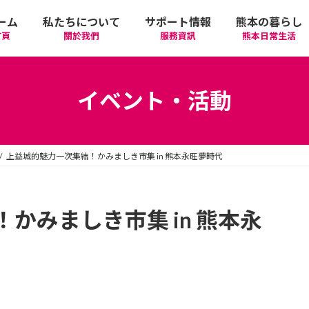
ーム
私たちについて
サポート情報
熊本の暮らし
首頁
關於我們
服務資訊
熊本日常生活
我們的期許
在政府機關首要辦理的手續
活動
語言學習
イベント・活動
廣告相關
日常生活
觀光
中文學習
上益城的魅力一次集結！かみましき市集 in 熊本永旺夢時代
隱私政策
醫療
購物
縣北區
日本文化
網站政策
交通
美食
熊本市區
多元文化研習
かみましき市集 in 熊本永
經營者相關資訊
駕照
機場/航空公司
住屋‧不動產
天草區
中華/台灣料理
體驗‧工作坊
工作‧徵才
電車
美容‧健康
阿蘇區
純素/素食
體育運動