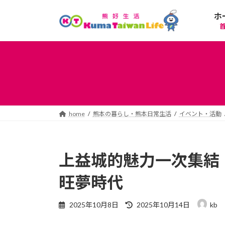
コ
ナ
ホ
ン
ビ
テ
ゲ
ン
ー
ツ
シ
へ
ョ
ス
ン
キ
に
ッ
移
プ
動
home
熊本の暮らし・熊本日常生活
イベント・活動
上益城的魅力一次集結！
旺夢時代
最
2025年10月8日
2025年10月14日
kb
終
更