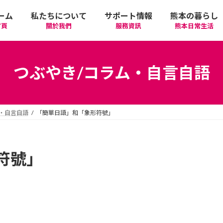
ーム
私たちについて
サポート情報
熊本の暮らし
首頁
關於我們
服務資訊
熊本日常生活
我們的期許
在政府機關首要辦理的手續
活動
語言學習
つぶやき/コラム・自言自語
廣告相關
日常生活
觀光
中文學習
・自言自語
「簡單日語」和「象形符號」
隱私政策
醫療
購物
縣北區
日本文化
網站政策
交通
美食
熊本市區
多元文化研習
符號」
經營者相關資訊
駕照
機場/航空公司
住屋‧不動產
天草區
中華/台灣料理
體驗‧工作坊
工作‧徵才
電車
美容‧健康
阿蘇區
純素/素食
體育運動