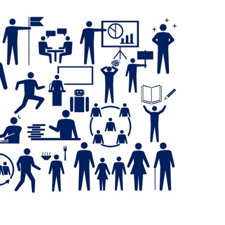
育兒‧教育
公車
親子出遊
縣中央區
日本料理
其他
犯罪預防‧遏止犯罪
計程車
文化‧風俗習慣
縣南區
義式料理
防災
移居海外
輕食
生活情報集結
萬一災害發生了怎麼辦？
自言自語
甜點
防患於未然