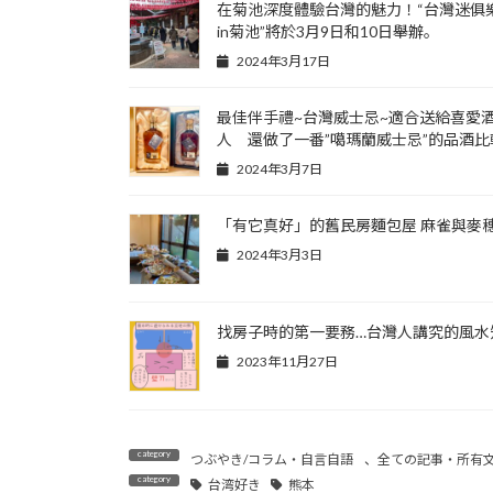
在菊池深度體驗台灣的魅力！“台灣迷俱
in菊池”將於3月9日和10日舉辦。
2024年3月17日
最佳伴手禮~台灣威士忌~適合送給喜愛
人 還做了一番”噶瑪蘭威士忌”的品酒比
2024年3月7日
「有它真好」的舊民房麵包屋 麻雀與麥
2024年3月3日
找房子時的第一要務…台灣人講究的風水
2023年11月27日
つぶやき/コラム・自言自語
、
全ての記事・所有
台湾好き
熊本