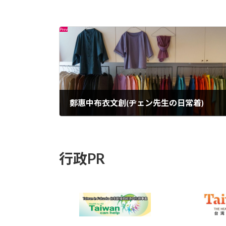
鄭惠中布衣文創(ヂェン先生の日常着)
2022年8月31日
行政PR