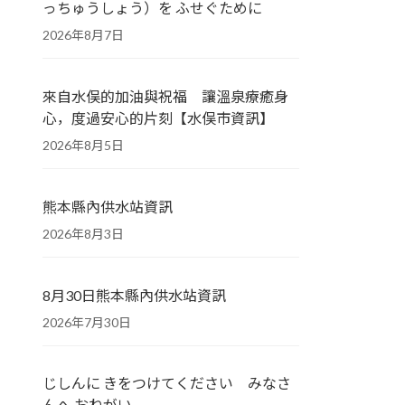
っちゅうしょう）を ふせぐために
2026年8月7日
來自水俣的加油與祝福 讓溫泉療癒身
心，度過安心的片刻【水俣市資訊】
2026年8月5日
熊本縣內供水站資訊
2026年8月3日
8月30日熊本縣內供水站資訊
2026年7月30日
じしんに きをつけてください みなさ
んへ おねがい