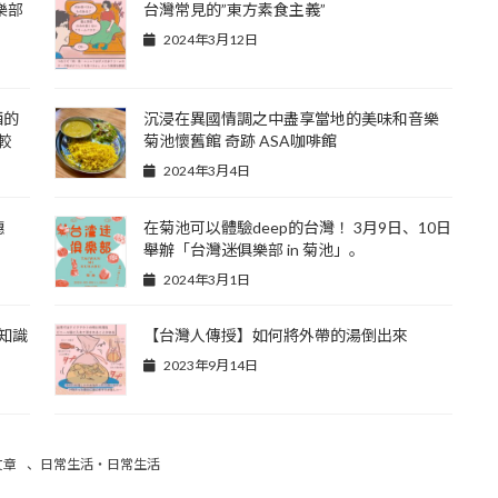
樂部
台灣常見的”東方素食主義”
2024年3月12日
酒的
沉浸在異國情調之中盡享當地的美味和音樂
較
菊池懷舊館 奇跡 ASA咖啡館
2024年3月4日
穗
在菊池可以體驗deep的台灣！ 3月9日、10日
舉辦「台灣迷俱樂部 in 菊池」。
2024年3月1日
知識
【台灣人傳授】如何將外帶的湯倒出來
2023年9月14日
文章
、
日常生活・日常生活