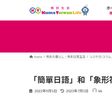
コ
ナ
ホ
ン
ビ
テ
ゲ
ン
ー
ツ
シ
へ
ョ
ス
ン
キ
に
ッ
移
プ
動
home
熊本の暮らし・熊本日常生活
つぶやき/コラム
「簡單日語」和「象形
最
2022年9月5日
2023年7月5日
kb
終
更
新
日