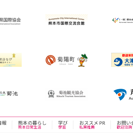
情報
熊本の暮らし
学び
おススメ PR
お問い
熊本日常生活
學習
私房推薦
歡迎洽詢