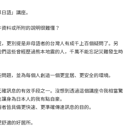
單日語」講座。
件資料或所附的說明很難懂？
況，更別提是非母語者的台灣人有成千上百個疑問了。另
我們這些曾經歷過熊本地震的人，千萬不能忘記災難發生時
些問題，並為每個人創造一個更宜居、更安全的環境。
正確訊息的有效手段之一。沒想到透過這個講座令我相當驚
也讓身為日本人的我有點自豪。
兩者皆具備更快速、更準確傳達訊息的目的。
更舒適的好居所。