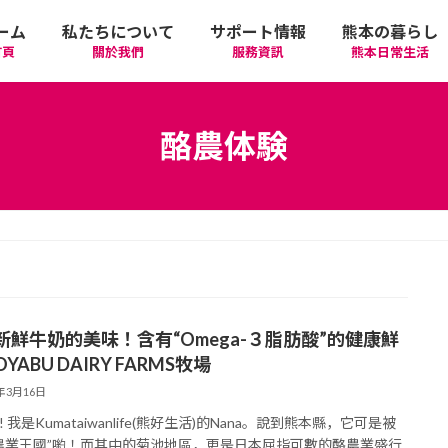
ーム
私たちについて
サポート情報
熊本の暮らし
首頁
關於我們
服務資訊
熊本日常生活
我們的期許
在政府機關首要辦理的手續
活動
語言學習
酪農体験
廣告相關
日常生活
觀光
中文學習
隱私政策
醫療
購物
縣北區
日本文化
網站政策
交通
美食
熊本市區
多元文化研習
新鮮牛奶的美味！含有“Omega-３脂肪酸”的健康鮮
經營者相關資訊
駕照
機場/航空公司
住屋‧不動產
天草區
中華/台灣料理
體驗‧工作坊
YABU DAIRY FARMS牧場
4年3月16日
工作‧徵才
電車
美容‧健康
阿蘇區
純素/素食
體育運動
 我是Kumataiwanlife(熊好生活)的Nana。說到熊本縣，它可是被
農業王國”喲！而其中的菊池地區，更是日本屈指可數的酪農業盛行