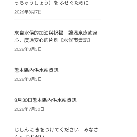
っちゅうしょう）を ふせぐために
2026年8月7日
來自水俣的加油與祝福 讓溫泉療癒身
心，度過安心的片刻【水俣市資訊】
2026年8月5日
熊本縣內供水站資訊
2026年8月3日
8月30日熊本縣內供水站資訊
2026年7月30日
じしんに きをつけてください みなさ
んへ おねがい