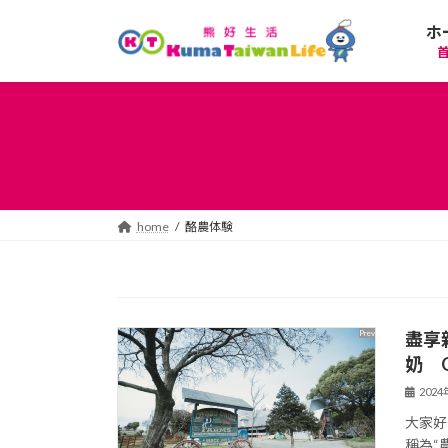
コ
ナ
ホ
ン
ビ
テ
ゲ
ン
ー
ツ
シ
へ
ョ
ス
ン
キ
に
ッ
移
プ
動
home
酪農体験
盡享
奶 O
202
大家好!
稱為“