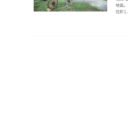
地區。
位於 […