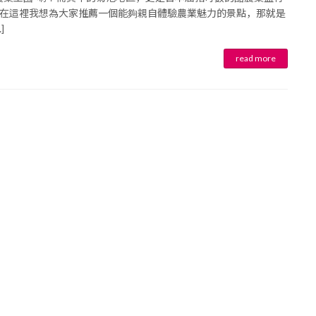
在這裡我想為大家推薦一個能夠親自體驗農業魅力的景點，那就是
育兒‧教育
公車
親子出遊
縣中央區
日本料理
其他
]
犯罪預防‧遏止犯罪
計程車
文化‧風俗習慣
縣南區
義式料理
防災
移居海外
輕食
生活情報集結
萬一災害發生了怎麼辦？
自言自語
甜點
防患於未然