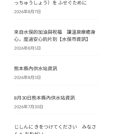
っちゅうしょう）を ふせぐために
2026年8月7日
來自水俣的加油與祝福 讓溫泉療癒身
心，度過安心的片刻【水俣市資訊】
2026年8月5日
熊本縣內供水站資訊
2026年8月3日
8月30日熊本縣內供水站資訊
2026年7月30日
じしんに きをつけてください みなさ
んへ おねがい