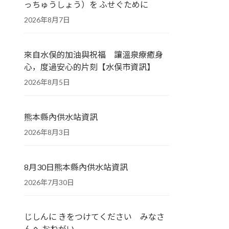
っちゅうしょう）を ふせぐために
2026年8月7日
來自水俣的加油與祝福 讓溫泉療癒身
心，度過安心的片刻【水俣市資訊】
2026年8月5日
熊本縣內供水站資訊
2026年8月3日
8月30日熊本縣內供水站資訊
2026年7月30日
じしんに きをつけてください みなさ
んへ おねがい