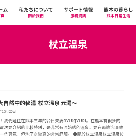
ーム
私たちについて
サポート情報
熊本の暮らし
首頁
關於我們
服務資訊
熊本日常生活
我們的期許
在政府機關首要辦理的手續
活動
語言學習
杖立温泉
廣告相關
日常生活
觀光
中文學習
隱私政策
醫療
購物
縣北區
日本文化
網站政策
交通
美食
熊本市區
多元文化研習
大自然中的秘湯 杖立溫泉 元湯～
經營者相關資訊
駕照
機場/航空公司
住屋‧不動產
天草區
中華/台灣料理
體驗‧工作坊
3年10月25日
！我們是住在熊本三年的台日夫妻RYU和YURI。在熊本有很多的
工作‧徵才
電車
美容‧健康
阿蘇區
純素/素食
體育運動
這次要介紹的比較特別，是非常有原始感的溫泉。要在那邊泡澡雖
一些勇氣，但泡了之後真的非常舒服。 ●關於杖立溫泉杖立溫泉位