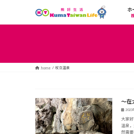
コ
ナ
ホ
ン
ビ
テ
ゲ
ン
ー
ツ
シ
へ
ョ
ス
ン
キ
に
ッ
移
プ
動
home
杖立温泉
～在
202
大家好
溫泉，
然需要