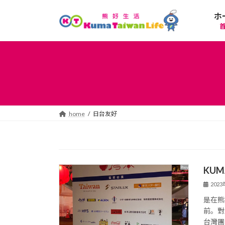
コ
ナ
ホ
ン
ビ
テ
ゲ
ン
ー
ツ
シ
へ
ョ
ス
ン
キ
に
ッ
移
プ
動
home
日台友好
KUM
202
是在熊
前。對
台灣團