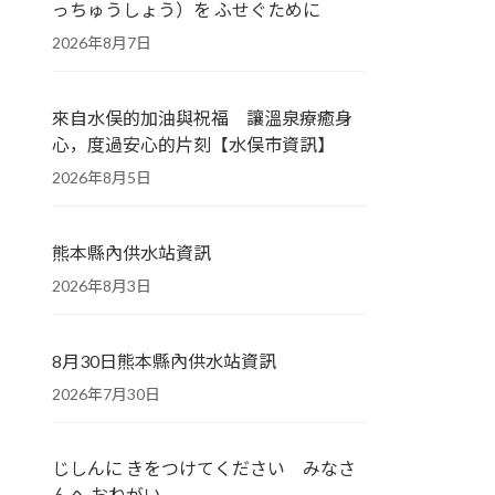
っちゅうしょう）を ふせぐために
2026年8月7日
來自水俣的加油與祝福 讓溫泉療癒身
心，度過安心的片刻【水俣市資訊】
2026年8月5日
熊本縣內供水站資訊
2026年8月3日
8月30日熊本縣內供水站資訊
2026年7月30日
じしんに きをつけてください みなさ
んへ おねがい