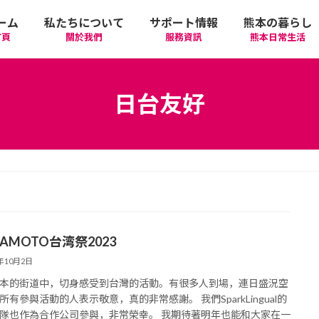
ーム
私たちについて
サポート情報
熊本の暮らし
首頁
關於我們
服務資訊
熊本日常生活
我們的期許
在政府機關首要辦理的手續
活動
語言學習
日台友好
廣告相關
日常生活
觀光
中文學習
隱私政策
醫療
購物
縣北區
日本文化
網站政策
交通
美食
熊本市區
多元文化研習
AMOTO台湾祭2023
經營者相關資訊
駕照
機場/航空公司
住屋‧不動產
天草區
中華/台灣料理
體驗‧工作坊
3年10月2日
本的街道中，切身感受到台灣的活動。有很多人到場，連日盛況空
工作‧徵才
電車
美容‧健康
阿蘇區
純素/素食
體育運動
所有參與活動的人表示敬意，真的非常感謝。 我們SparkLingual的
隊也作為合作公司參與，非常榮幸。 我期待著明年也能和大家在一