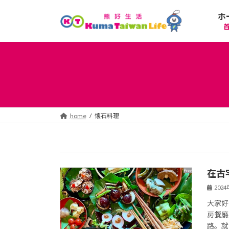
コ
ナ
ホ
ン
ビ
テ
ゲ
ン
ー
ツ
シ
へ
ョ
ス
ン
キ
に
ッ
移
プ
動
home
懐石料理
在古
202
大家好
房餐廳
路。就