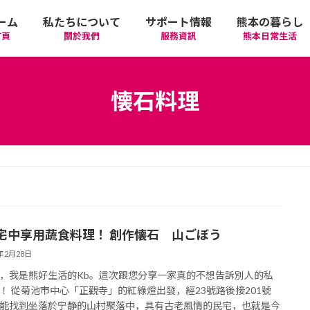
ーム
私たちについて
サポート情報
熊本の暮らし
首頁
關於我們
服務資訊
熊本日常生活
我們的期許
在政府機關首要辦理的手續
活動
語言學習
懐石料理
廣告相關
日常生活
觀光
中文學習
隱私政策
醫療
購物
縣北區
日本文化
網站政策
交通
美食
熊本市區
多元文化研習
宅中享用蔬食料理！ 創作懐石 山ごぼう
經營者相關資訊
駕照
機場/航空公司
住屋‧不動產
天草區
中華/台灣料理
體驗‧工作坊
4年2月28日
，我是熊好生活的Kb。這次跟您分享一家真的不想告訴別人的私
工作‧徵才
電車
美容‧健康
阿蘇區
純素/素食
體育運動
！ 從菊池市中心「正觀寺」的紅綠燈出發，經23號路後接201號
能找到坐落於宁静的山村聚落中，具有古老風情的民宅，也就是今