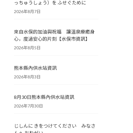
っちゅうしょう）を ふせぐために
2026年8月7日
來自水俣的加油與祝福 讓溫泉療癒身
心，度過安心的片刻【水俣市資訊】
2026年8月5日
熊本縣內供水站資訊
2026年8月3日
8月30日熊本縣內供水站資訊
2026年7月30日
じしんに きをつけてください みなさ
んへ おねがい