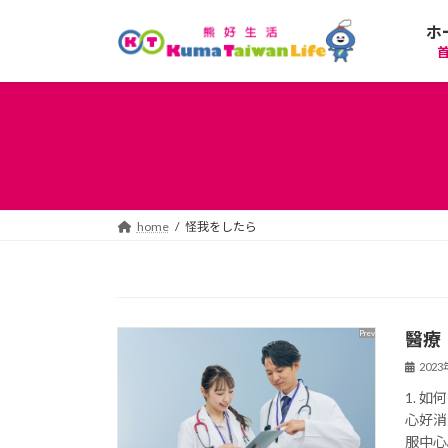
コ
ナ
ホ
ン
ビ
テ
ゲ
ン
ー
ツ
シ
へ
ョ
ス
ン
キ
に
ッ
移
プ
動
home
怪我をしたら
醫療
202
1. 
心好消
服中心。ht