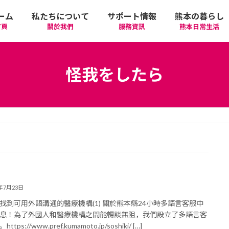
ーム
私たちについて
サポート情報
熊本の暮らし
首頁
關於我們
服務資訊
熊本日常生活
我們的期許
在政府機關首要辦理的手續
活動
語言學習
怪我をしたら
廣告相關
日常生活
觀光
中文學習
隱私政策
醫療
購物
縣北區
日本文化
網站政策
交通
美食
熊本市區
多元文化研習
經營者相關資訊
駕照
機場/航空公司
住屋‧不動產
天草區
中華/台灣料理
體驗‧工作坊
3年7月23日
如何找到可用外語溝通的醫療機構(1) 關於熊本縣24小時多語言客服中
工作‧徵才
電車
美容‧健康
阿蘇區
純素/素食
體育運動
息！為了外國人和醫療機構之間能暢談無阻，我們設立了多語言客
tps://www.pref.kumamoto.jp/soshiki/ […]