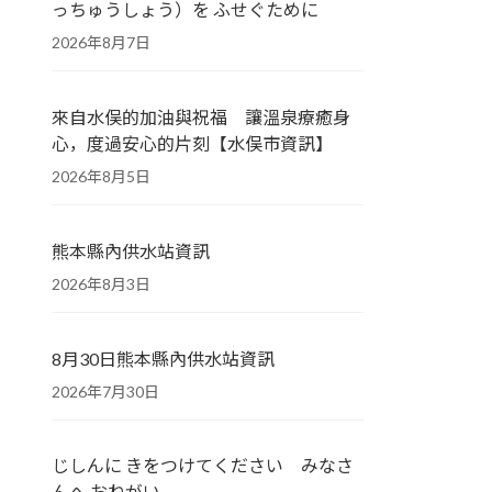
っちゅうしょう）を ふせぐために
2026年8月7日
來自水俣的加油與祝福 讓溫泉療癒身
心，度過安心的片刻【水俣市資訊】
2026年8月5日
熊本縣內供水站資訊
2026年8月3日
8月30日熊本縣內供水站資訊
2026年7月30日
じしんに きをつけてください みなさ
んへ おねがい