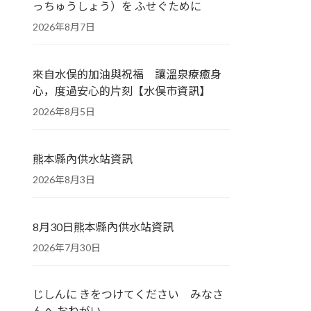
っちゅうしょう）を ふせぐために
2026年8月7日
來自水俣的加油與祝福 讓溫泉療癒身
心，度過安心的片刻【水俣市資訊】
2026年8月5日
熊本縣內供水站資訊
2026年8月3日
8月30日熊本縣內供水站資訊
2026年7月30日
じしんに きをつけてください みなさ
んへ おねがい