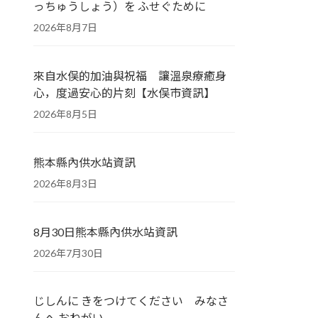
っちゅうしょう）を ふせぐために
2026年8月7日
來自水俣的加油與祝福 讓溫泉療癒身
心，度過安心的片刻【水俣市資訊】
2026年8月5日
熊本縣內供水站資訊
2026年8月3日
8月30日熊本縣內供水站資訊
2026年7月30日
じしんに きをつけてください みなさ
んへ おねがい