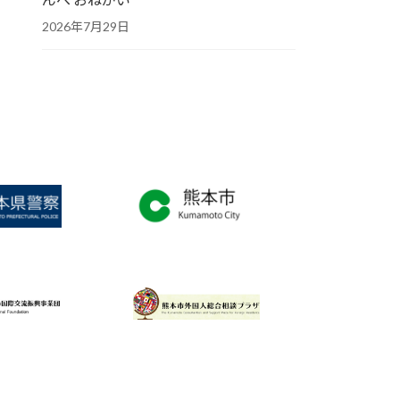
2026年7月29日