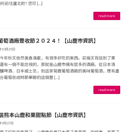
何前往蘆北町? 您可 […]
葡萄酒廠豐收節２０２４！【山鹿市資訊】
4年10月25日
今年秋天依然美食滿載，有很多好吃的東西。前幾天我談到了栗
還有一個不能忽視的，那就是山鹿市擁有眾多的酒廠。從日本清
釀啤酒、日本威士忌，到這家菊鹿葡萄酒廠的美味葡萄酒，應有盡
合葡萄收成時節舉辦的這個豐 […]
0屆熊本山鹿和栗甜點節【山鹿市資訊】
4年9月27日