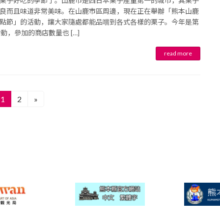
栗子好吃的季節了。山鹿市是西日本栗子產量第一的城市，其栗子
良而且味道非常美味。在山鹿市區周邊，現在正在舉辦「熊本山鹿
點節」的活動，讓大家隨處都能品嚐到各式各樣的栗子。今年是第
活動，參加的商店數量也 […]
1
2
»
固
固
定
定
ペ
ペ
ー
ー
ジ
ジ