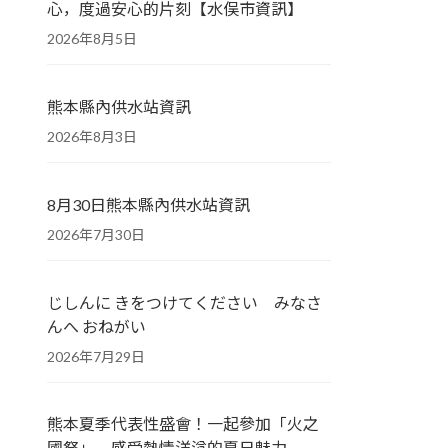
心，度過安心的片刻【水俣市資訊】
2026年8月5日
熊本縣內供水站資訊
2026年8月3日
8月30日熊本縣內供水站資訊
2026年7月30日
じしんに きをつけてください みなさ
んへ おねがい
2026年7月29日
熊本夏季代表性盛會！一起參加「火之
國祭」，感受熱情洋溢的夏日魅力