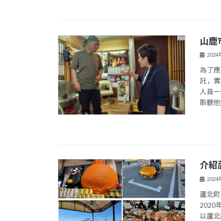
山鹿
202
為了應
託，實
人員一
聆聽他
介紹
202
蘆北町
202
以蘆北