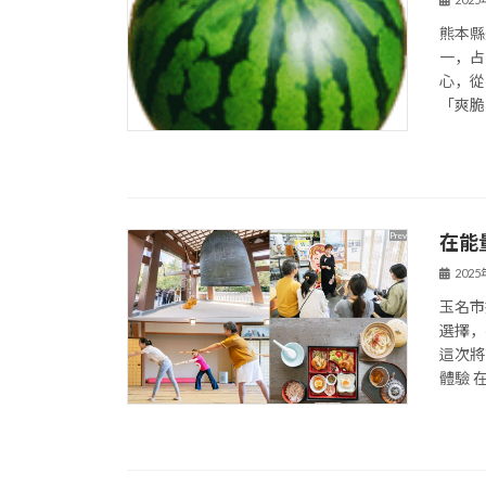
熊本縣
一，占
心，從
「爽脆
在能
202
玉名市
選擇，
這次將
體驗 