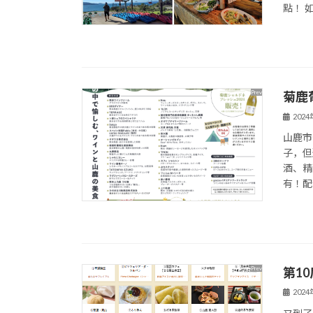
點！ 如
菊鹿
202
山鹿市
子，但
酒、精
有！配
第1
202