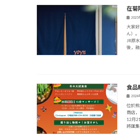
在菊
202
大家好
ん
JR原
後，融
食品
202
位於熊
商店，
12月
將匯集