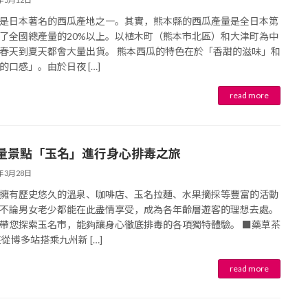
是日本著名的西瓜產地之一。其實，熊本縣的西瓜產量是全日本第
了全國總產量的20%以上。以植木町（熊本市北區）和大津町為中
春天到夏天都會大量出貨。 熊本西瓜的特色在於「香甜的滋味」和
的口感」。由於日夜 […]
量景點「玉名」進行身心排毒之旅
5年3月28日
擁有歷史悠久的溫泉、咖啡店、玉名拉麵、水果摘採等豐富的活動
不論男女老少都能在此盡情享受，成為各年齡層遊客的理想去處。
帶您探索玉名市，能夠讓身心徹底排毒的各項獨特體驗。 ■藥草茶
在從博多站搭乘九州新 […]