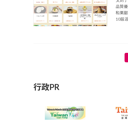
又到了
品質優
和栗甜
10屆
投
稿
の
行政PR
ペ
ー
ジ
送