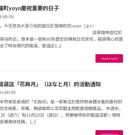
陽町yoyn慶祝重要的日子
5年3月17日
。今天想為大家介紹的是位於菊陽町的 yoyn（よい
）。 這家咖啡店位於
水車站附近，原本是一間有60年歷史的傳統日式民宅，經過精心改建
合了時尚現代的裝潢，營造出 […]
精選店「花與月」（はなと月）的活動通知
4年12月19日
本市東區長嶺的「花與月」是一家專注於提供對身體友善的食材的
包含純素、有機、無過敏原以及宏觀生物飲食相關產品。 本週末，
21日（週六）和12月22日（週日），將舉辦特別的聖誕活動！現場
各種美味佳餚， […]