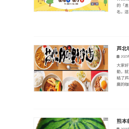
的「進
名，這裡
芦北
202
大家好
動，就
結了芦
廣的咖
熊本
202