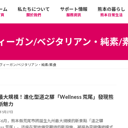
ーム
私たちについて
サポート情報
熊本の暮らし
首頁
關於我們
服務資訊
熊本日常生活
我們的期許
在政府機關首要辦理的手續
活動
語言學習
ィーガン/ベジタリアン・純素/
廣告相關
日常生活
觀光
中文學習
ヴィーガン/ベジタリアン・純素/素食
隱私政策
醫療
購物
縣北區
日本文化
網站政策
交通
美食
熊本市區
多元文化研習
最大規模！進化型道之驛「Wellness 荒尾」發現熊
經營者相關資訊
駕照
機場/航空公司
住屋‧不動產
天草區
中華/台灣料理
體驗‧工作坊
新魅力
6年5月27日
工作‧徵才
電車
美容‧健康
阿蘇區
純素/素食
體育運動
6年6月，熊本縣荒尾市將誕生九州最大規模的新景點「道之驛
lness 荒尾」。這座在當地備受期待的新設施，被視為突破傳統模式