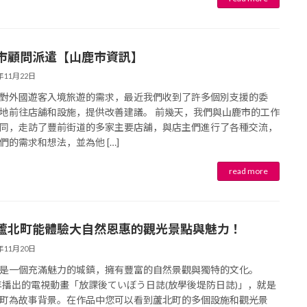
市顧問派遣【山鹿市資訊】
4年11月22日
對外國遊客入境旅遊的需求，最近我們收到了許多個別支援的委
地前往店舖和設施，提供改善建議。 前幾天，我們與山鹿市的工作
同，走訪了豐前街道的多家主要店舖，與店主們進行了各種交流，
們的需求和想法，並為他 […]
蘆北町能體驗大自然恩惠的觀光景點與魅力！
4年11月20日
是一個充滿魅力的城鎮，擁有豐富的自然景觀與獨特的文化。
0年播出的電視動畫「放課後ていぼう日誌(放學後堤防日誌)」，就是
町為故事背景。在作品中您可以看到蘆北町的多個設施和觀光景