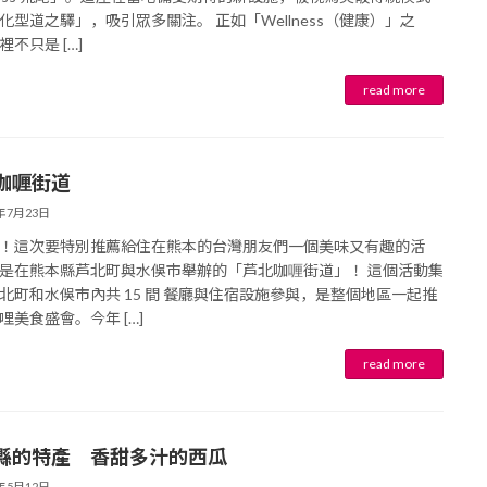
化型道之驛」，吸引眾多關注。 正如「Wellness（健康）」之
育兒‧教育
公車
親子出遊
縣中央區
日本料理
其他
不只是 […]
犯罪預防‧遏止犯罪
計程車
文化‧風俗習慣
縣南區
義式料理
防災
移居海外
輕食
咖喱街道
5年7月23日
生活情報集結
萬一災害發生了怎麼辦？
自言自語
甜點
！這次要特別推薦給住在熊本的台灣朋友們一個美味又有趣的活
是在熊本縣芦北町與水俁市舉辦的「芦北咖喱街道」！ 這個活動集
北町和水俁市內共 15 間 餐廳與住宿設施參與，是整個地區一起推
防患於未然
哩美食盛會。今年 […]
縣的特產 香甜多汁的西瓜
5年5月12日