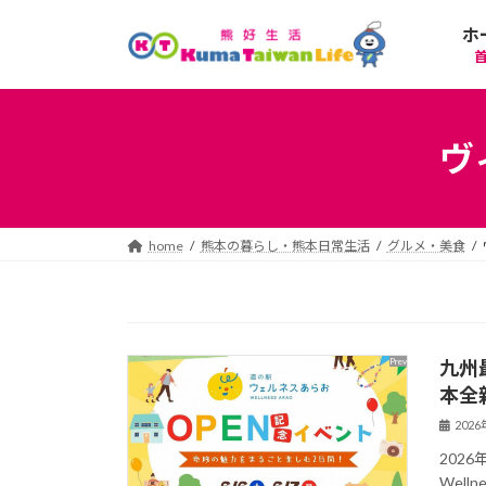
コ
ナ
ホ
ン
ビ
テ
ゲ
ン
ー
ツ
シ
へ
ョ
ヴ
ス
ン
キ
に
ッ
移
プ
動
home
熊本の暮らし・熊本日常生活
グルメ・美食
九州
本全
202
202
Wel